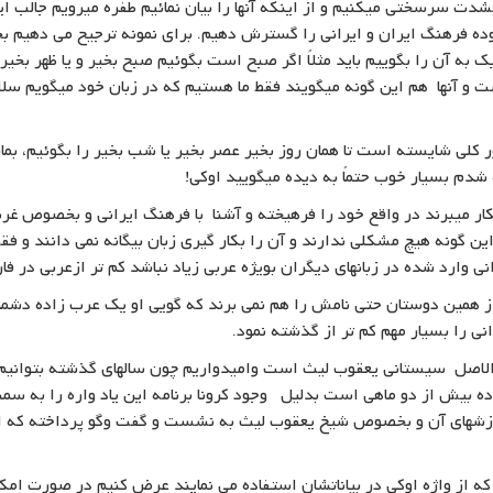
 بشدت سرسختی میکنیم و از اینکه آنها را بیان نمائیم طفره میرویم جالب ا
نموده فرهنگ ایران و ایرانی را گسترش دهیم. برای نمونه ترجیح می دهیم ب
ک به آن را بگوییم باید مثلاً اگر صبح است بگوئیم صبح بخیر و یا ظهر بخی
است و آنها هم این گونه میگویند فقط ما هستیم که در زبان خود میگویم سل
 کلی شایسته است تا همان روز بخیر عصر بخیر یا شب بخیر را بگوئیم، بم
شدم بسیار خوب حتماً به دیده میگویید اوکی!
کار میبرند در واقع خود را فرهیخته و آشنا با فرهنگ ایرانی و بخصوص غر
 این گونه هیچ مشکلی ندارند و آن را بکار گیری زبان بیگانه نمی دانند و 
نی وارد شده در زبانهای دیگران بویژه عربی زیاد نباشد کم تر ازعربی در 
ز همین دوستان حتی نامش را هم نمی برند که گویی او یک عرب زاده دشمن 
ی را بسیار مهم کم تر از گذشته نمود.
 الاصل سیستانی یعقوب لیث است وامیدواریم چون سالهای گذشته بتوانیم 
ده بیش از دو ماهی است بدلیل وجود کرونا برنامه این یاد واره را به 
زشهای آن و بخصوص شیخ یعقوب لیث به نشست و گفت وگو پرداخته که ام
از واژه اوکی در بیاناتشان استفاده می نمایند عرض کنیم در صورت امکان