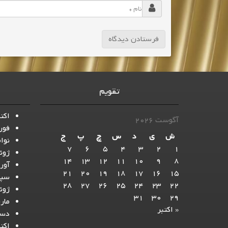
تقویم
اکتبر 
آگوست 2026
فوریه
ش
ی
د
س
چ
پ
ج
نوامب
7
6
5
4
3
2
1
ژوئن 
14
13
12
11
10
9
8
آوریل
21
20
19
18
17
16
15
سپتام
28
27
26
25
24
23
22
ژوئن 
31
30
29
مارس 
« اکتبر
دسامب
اکتبر 