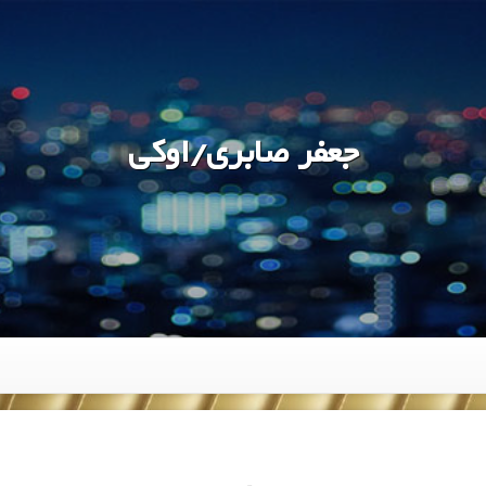
جعفر صابری/اوکی