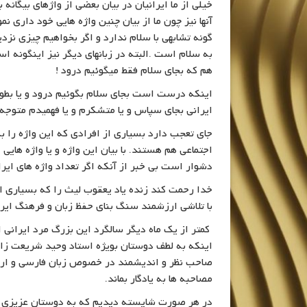
خیلی از ما ایرانیان در بیان بعضی از واژهای بیگانه
آنها نیز چون ما از بیان چنین واژه هایی خود داری 
گونه تشابهی با سلام ندارد و اگر بخواهیم چیزی نزدی
به سلام است .البته در زبانهای دیگر نیز اینگونه 
هم که بجای سلام فقط میگوئیم درود !
اینکه درست است بجای سلام بگوئیم درود و یا بطور
ایرانی بجای سپاس و یا متشکرم و یا فهمیدم متوجه 
جای تعجب دارد بسیاری از افرادی که این واژه را ب
اجتماعی هم هستند. با بیان این واژه و یا واژه هایی
دشوار است بی خبر از آنکه اگر تعداد واژه های ایرا
خدا رحمت کند زنده یاد یعقوب لیث را که بسیاری ا
با تلاشی ارزشمند سنگ بنای حفظ زبان و فرهنگ ایران
کمتر از یک ماه دیگر سالگرد این بزرگ مرد ایرانی
اینکه به لطف دوستان بویژه استاد وحید شریعت زا
صاحب نظر و اندیشمند در خصوص زبان فارسی و ار
مصاحبه ها به یادگار بماند.
در هر صورت شایسته دیدیم که به دوستان عزیزی که 