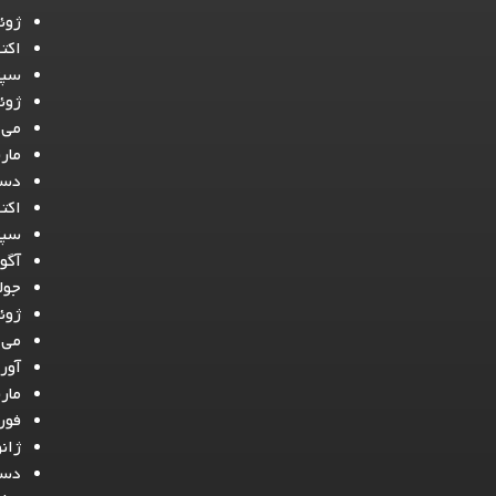
ژوئن 
اکتبر 
سپتام
ژوئن 
می 021
مارس 
دسامب
اکتبر 
سپتام
آگوس
جولای
ژوئن 
می 020
آوریل
مارس 
فوریه
ژانوی
دسامب