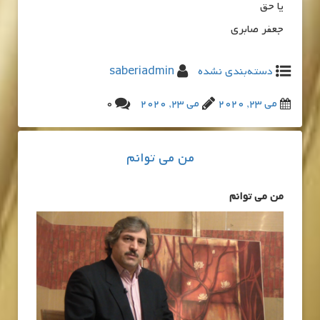
یا حق
جعفر صابری
دسته‌بندی نشده
saberiadmin
می 23, 2020
می 23, 2020
0
من می توانم
من می توانم