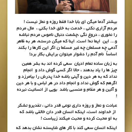
بیشتر آدما میگن ای بابا خدا فقط روزه و نماز نیست !
مردم آزاری نکنی ، خدمت به خلق خدا بکنی ، مال مردم
را نخوری ، دروغ نگی ،چشمت دنبال ناموس مردم نباشه
و… این ایما نه! است. اینا که میگن درسته، هر به ظاهر
آدمی چه مسلمان چه غیر مسلما ن اگر این کارها را بکند
اساساً نام آدم را دشوار میتوان برایش بکار برد!
به زبان ساده تمام ادیان سعی کرده اند به بشر همین
چیز ها را یاد بدهند ، حالا اگر کسی گوش داد و انجام
نداد که به هر دین و آینی باشه خدا پدرش را بیامرزد و
اگرهم که گوش نداد و انجام داد در هر لباس و با هر دین
و آئین و هر مقام و منسبی باشد بویی از انسانیت نبرده
!
عبادت و نماز و روزه داری نوعی قدر دانی ، تقدیرو تشکر
از خداوند است، اینکه انسان قدر دان خالقی باشد که
به او محبت کرده و محبت میکند زیباست !
اینکه انسان سعی کند با کار های شایسته نشان بدهد که