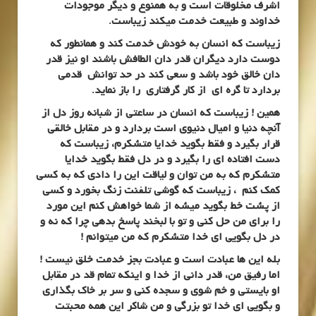
اشرف مخلوقات است و به همنوع و دیگر موجودات
خداوند و طبیعت خدمت میکند زیباست.
زیباست که انسان به خودش خدمت کند و همانطور که
دوست دارد دیگران قدر دان الطافش باشند او نیز قدر
دان خالق خود باشد و سعی کند در حد توانش قدمی
بردارد تا گره ای از کار گرفتاری را باز نماید.
همین ! زیباست که انسان در ساعتی از شبانه روز دل از
آنچه دنیا و امیال دنیوی است بردارد و در مقابل خالقی
قرار بگیرد و فقط بگوید خدایا متشکرم، زیباست که
دست افتاده ای را بگیرد و در دل فقط بگوید خدایا
متشکرم که به من توان و لیاقت این را دادی که به کسی
کمک کنم ، زیباست که گوشی تلفنت زنگ بخورد و کسی
از پشت خط بگوید میشه از شما خواهش کنم این مورد
را برای من حل کنی و تو با لبخند پاسخ بدهی چرا که نه و
در دل بگویی ای خدا متشکرم که من میتوانم !
بله این ها عبادت است و عبادت بجز خدمت خلق نیست !
اما رفیق من، قدر دانی از خدا و اینکه تمام قد در مقابل
او بایستی و خم شوی و سجده کنی و سر بر خاک بگذاری
و بگویی ای خدا تو بزرگی و من شاکر این همه محبتت