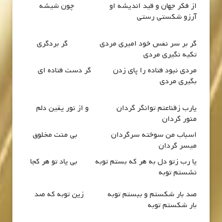
از فكر جهان و قيد انديشه او چون شيشه
آرزو شكستي رستي
گر بر سر نفس خود اميري مردي گر بردگري
تكيه نگيري مردي
مردي نبود فتاده را پاي زدن گر دست فتاده اي
بگيري مردي
يارب زقناعتم توانگر گردان و از نور يقين دلم
منور گردان
اسباب من سوخته سرگردان بي منت مخلوق
ميسر گردان
يا رب زتو دل به هر كه بستم توبه بي ياد تو هر كجا
نشستم توبه
صد بار شكستم و ببستم توبه زين توبه كه صد
بار شكستم توبه