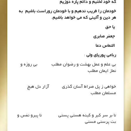
که خود لُختیم و دائم پاره دوزیم
خودمان را فریب ندهیم و با خودمان روراست باشیم به
هر دین و آئینی که می خواهد باشیم.
یا حق
جعفر صابری
التماس دعا
رباعی پوریای ولی
:
بي علم و عمل بهشت و رضوان مطلب بي روزه و
نماز ايمان مطلب
خواهي ز پل صراط آسان گذري آزار دل هيچ
مسلمان مطلب
تا بر سر كبر و كينه هستي پستي تا پيرو نفس و
بت پرستي مستي