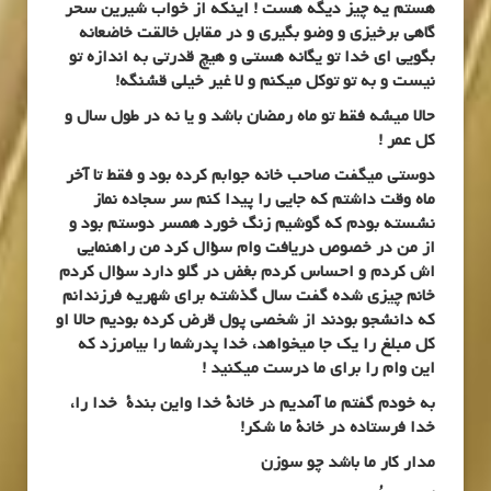
هستم یه چیز دیگه هست ! اینکه از خواب شیرین سحر
گاهی برخیزی و وضو بگیری و در مقابل خالقت خاضعانه
بگویی ای خدا تو یگانه هستی و هیچ قدرتی به اندازه تو
نیست و به تو توکل میکنم و لا غیر خیلی قشنگه!
حالا میشه فقط تو ماه رمضان باشد و یا نه در طول سال و
کل عمر !
دوستی میگفت صاحب خانه جوابم کرده بود و فقط تا آخر
ماه وقت داشتم که جایی را پیدا کنم سر سجاده نماز
نشسته بودم که گوشیم زنگ خورد همسر دوستم بود و
از من در خصوص دریافت وام سؤال کرد من راهنمایی
اش کردم و احساس کردم بغض در گلو دارد سؤال کردم
خانم چیزی شده گفت سال گذشته برای شهریه فرزندانم
که دانشجو بودند از شخصی پول قرض کرده بودیم حالا او
کل مبلغ را یک جا میخواهد، خدا پدرشما را بیامرزد که
این وام را برای ما درست میکنید !
به خودم گفتم ما آمدیم در خانۀ خدا واین بندۀ خدا را،
خدا فرستاده در خانۀ ما شکر!
مدار کار ما باشد چو سوزن