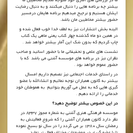
ما در بررسی های آماری خود متوجه شدیم مخاطبین ما
بیشتر چه برنامه هایی را دنبال میکنند و به دنبال رضایت
ایشان هستیم و ترجیح میدهیم برنامه هایمان درمسیر
حضور بیشتر مخاطبین مان باشد.
البته بخش انتشارات نیز به لطف خدا خوب فعال شده و
در همین دو ماه گذشته چهار کتاب یعنی ماهی یک کتاب
چاپ کردیم که بدون شک این آمار بیشتر خواهد شد .
نشست های علمی و تحقیقاتی ما با حضور اساتید و صاحب
نظران نیز در برنامه های موسسه آشتی می باشد که با
حضور عموم خواهد بود .
در راستای خدمات اجتماعی نیز تصمیم داریم امسال
بیشتر به کانون همیاران توجه نمائیم و انشاءالله با عضو
گیری هایی که به عمل می آوریم بتوانیم به هموطنان خود
خدماتی را ارائه دهیم .
در این خصوص بیشتر توضیح دهید؟
موسسه فرهنگی هنری آشتی به شماره مجوز 8337 در
نظر دارد کانون همیاران آشتی را که شروع فعالیتش به
رمضان سال 1380 بر می گردد را در سال نو بسیج نموده
تا با عضو گیری در موضوعات مختلف فعال تر نماید.