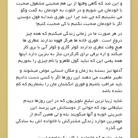
و این شد که گاهی وقتها از بی هم صحبتی مشغول صحبت
با خودمان می شویم و در خلوت به خودمان به گفت وگو
می نشینیم که چی شد چرا این طوری شد!به قول دوستی
اگر با خودمان صحبت نکنیم با کی صحبت کنیم!
در هر صورت ما در زمانی زندگی میکنیم که همه چیز
دروغ است : قوری خانه ها هرگز قهوه ندارند عطاری ها
هیچ وقت عطری ندارند کولر گازی و کولر آبی با برق کار
میکند و اره برقی برای کارکردن نیاز به بنزین دارد اینها
همه یعنی این که نباید گول ظاهرو یا نام چیزی را بخوریم .
آدمها نیز بسته به زمان و مکان حسابی عوض میشوند و
تغییر ماهیت می دهند این روزها اگر با کسی دست دادیم
باید مراقب باشیم و فوری انگشتان مان را بشماریم که کم
نشده باشد .
شاید زیبا ترین تبلیغ تلویزیون که در این روزها دیدم
تبلیغاتی بود که جوانی از دوستانش می پرسد این
شیرینی خوبه و آنها میگویند بله و لی همین آدم از
مهمترین موارد زندگی مشترکش با خانواده اش به سادگی
می گذرد
ما می‌دانیم که خانواده ارکان یک جامعه است