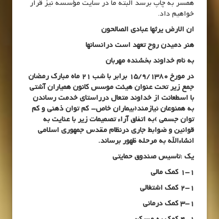
همسر به چاپ برسد البته ما در سایت مؤسسه نیز قرار
خواهیم داد.
ان الارض یرثها عبادی الصالحون
هنر دمیدن روح تعهد است درانسانها
به نام خداوند بخشنده مهربان
در مورخ 15/9/1380 برابر با شب 21 ماه مبارک رمضان
جمع زیر تحت عنوان هیئت موسس کانون همیاران آشتی
با اسطعانت از خداوند متعال درراستای خدمت رساندن
به همنوعان نیازمند(بیماران خاص- کم توان ذهنی و کم
توان جسمی )به اتفاق آراء تصمیمات زیر با عنایت به
قوانین و ضوابط جاری درنظام مقدس جمهوری اسلامی
انشاءالله به مرحله ظهور برساند.
یک :تاسیس صندوق حمایتی
1-1 کمک مالی
2-1 کمک اشتغالی
3-1 کمک درمانی