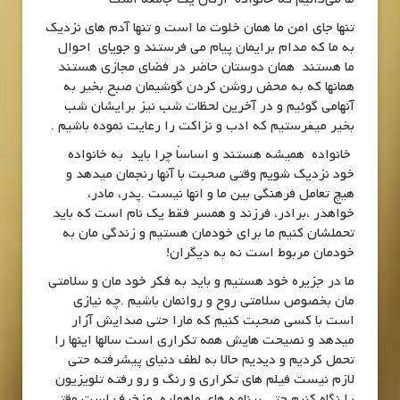
تنها جای امن ما همان خلوت ما است و تنها آدم های نزدیک
به ما که مدام برایمان پیام می فرستند و جویای احوال
ما هستند همان دوستان حاضر در فضای مجازی هستند
همانها که به محض روشن کردن گوشیمان صبح بخیر به
آنهامی گوئیم و در آخرین لحظات شب نیز برایشان شب
بخیر میفرستیم که ادب و نزاکت را رعایت نموده باشیم .
خانواده همیشه هستند و اساساً چرا باید به خانواده
خود نزدیک شویم وقتی صحبت با آنها رنجمان میدهد و
هیچ تعامل فرهنگی بین ما و انها نیست .پدر، مادر،
خواهدر ،برادر، فرزند و همسر فقط یک نام است که باید
تحملشان کنیم ما برای خودمان هستیم و زندگی مان به
خودمان مربوط است نه به دیگران!
ما در جزیره خود هستیم و باید به فکر خود مان و سلامتی
مان بخصوص سلامتی روح و روانمان باشیم .چه نیازی
است با کسی صحبت کنیم که مارا حتی صدایش آزار
میدهد و نصیحت هایش همه تکراری است سالها اینها را
تحمل کردیم و دیدیم حالا به لطف دنیای پیشرفته حتی
لازم نیست فیلم های تکراری و رنگ و رو رفته تلویزیون
را نگاه کنیم حتی برنامه های ماهواره مزخرف است وقتی