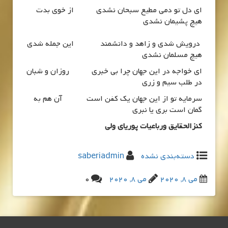
اي دل تو دمي مطيع سبحان نشدي از خوي بدت
هيچ پشيمان نشدي
درويش شدي و زاهد و دانشمند اين جمله شدي
هيچ مسلمان نشدي
اي خواجه در اين جهان چرا بي خبري روزان و شبان
در طلب سيم و زری
سرمايه تو از اين جهان يك كفن است آن هم به
گمان است بري يا نبري
کنزالحقایق ورباعیات پوریای ولی
دسته‌بندی نشده
saberiadmin
می 8, 2020
می 8, 2020
0