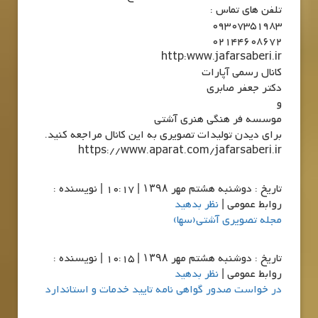
تلفن های تماس :
09307351983
02144608672
http:www.jafarsaberi.ir
کانال رسمی آپارات
دکتر جعفر صابری
و
موسسه فر هنگی هنری آشتی
برای دیدن تولیدات تصویری به این کانال مراجعه کنید.
https://www.aparat.com/jafarsaberi.ir
تاريخ : دوشنبه هشتم مهر ۱۳۹۸ | 10:17 | نویسنده :
روابط عمومی |
نظر بدهید
مجله تصویری آشتی(سها)
تاريخ : دوشنبه هشتم مهر ۱۳۹۸ | 10:15 | نویسنده :
روابط عمومی |
نظر بدهید
در خواست صدور گواهی نامه تایید خدمات و استاندارد