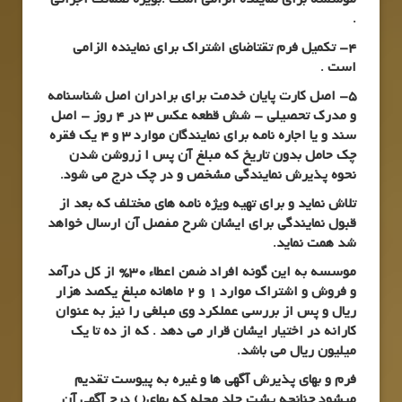
.
4- تکمیل فرم تقتاضای اشتراک برای نماینده الزامی
است .
5- اصل کارت پایان خدمت برای برادران اصل شناسنامه
و مدرک تحصیلی – شش قطعه عکس 3 در 4 روز – اصل
سند و یا اجاره نامه برای نمایندگان موارد 3 و 4 یک فقره
چک حامل بدون تاریخ که مبلغ آن پس ا زروشن شدن
نحوه پذیرش نمایندگی مشخص و در چک درج می شود.
تلاش نماید و برای تهیه ویژه نامه های مختلف که بعد از
قبول نمایندگی برای ایشان شرح مفصل آن ارسال خواهد
شد همت نماید.
موسسه به این گونه افراد ضمن اعطاء 30% از کل درآمد
و فروش و اشتراک موارد 1 و 2 ماهانه مبلغ یکصد هزار
ریال و پس از بررسی عملکرد وی مبلغی را نیز به عنوان
کارانه در اختیار ایشان قرار می دهد . که از ده تا یک
میلیون ریال می باشد.
فرم و بهای پذیرش آگهی ها و غیره به پیوست تقدیم
میشود چنانچه پشت جلد مجله که بهای( ) درج آگهی آن