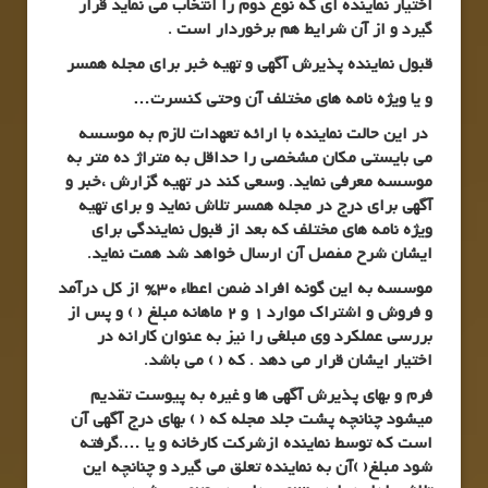
اختیار نماینده ای که نوع دوم را انتخاب می نماید قرار
گیرد و از آن شرایط هم برخوردار است .
قبول نماینده پذیرش آگهی و تهیه خبر برای مجله همسر
و یا ویژه نامه های مختلف آن
وحتی کنسرت…
در این حالت نماینده با ارائه تعهدات لازم به موسسه
می بایستی مکان مشخصی را حداقل به متراژ ده متر به
موسسه معرفی نماید. وسعی کند در تهیه گزارش ،خبر و
آگهی برای درج در مجله همسر تلاش نماید و برای تهیه
ویژه نامه های مختلف که بعد از قبول نمایندگی برای
ایشان شرح مفصل آن ارسال خواهد شد همت نماید.
موسسه به این گونه افراد ضمن اعطاء 30% از کل درآمد
و فروش و اشتراک موارد 1 و 2 ماهانه مبلغ ( ) و پس از
بررسی عملکرد وی مبلغی را نیز به عنوان کارانه در
اختیار ایشان قرار می دهد . که ( ) می باشد.
فرم و بهای پذیرش آگهی ها و غیره به پیوست تقدیم
میشود چنانچه پشت جلد مجله که ( ) بهای درج آگهی آن
است که توسط نماینده ازشرکت کارخانه و یا ….گرفته
شود مبلغ( )آن به نماینده تعلق می گیرد و چنانچه این