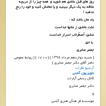
روز های قبل عاشق هم شوید و همه چیز را از دریچه
علاقه به یک دیگر ببینید و یا تمامش کنید و خود را رنج
ندهید !
یاد مان باشد که :
علتِ عاشق، زِ علتها جداست
عشق، اُصطُرلابِ اسرارِ خداست
یا حق
جعفر صابری
[ شنبه دوازدهم مرداد ۱۳۹۸ ] [ 17:10 ] [ روابط عمومی
دفتر آقای دکتر جعفر صابری ]
آرشیو نظرات
تلویزیون آشتی
کانال رسمی آپارات
دکتر جعفر صابری
و
موسسه فر هنگی هنری آشتی