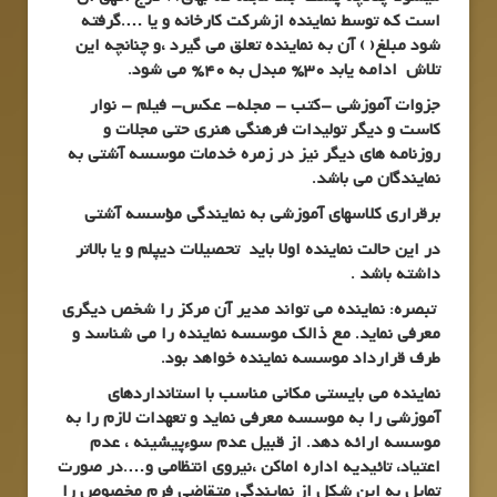
است که توسط نماینده ازشرکت کارخانه و یا ….گرفته
شود مبلغ( ) آن به نماینده تعلق می گیرد ،و چنانچه این
تلاش ادامه یابد 30% مبدل به 40% می شود.
جزوات آموزشی –کتب – مجله- عکس- فیلم – نوار
کاست و دیگر تولیدات فرهنگی هنری حتی مجلات و
روزنامه های دیگر نیز در زمره خدمات موسسه آشتی به
نمایندگان می باشد.
برقراری کلاسهای آموزشی به نمایندگی مؤسسه آشتی
در این حالت نماینده اولا باید تحصیلات دیپلم و یا بالاتر
داشته باشد .
تبصره: نماینده می تواند مدیر آن مرکز را شخص دیگری
معرفی نماید. مع ذالک موسسه نماینده را می شناسد و
طرف قرارداد موسسه نماینده خواهد بود.
نماینده می بایستی مکانی مناسب با استانداردهای
آموزشی را به موسسه معرفی نماید و تعهدات لازم را به
موسسه ارائه دهد. از قبیل عدم سوءپیشینه ، عدم
اعتیاد، تائیدیه اداره اماکن ،نیروی انتظامی و….در صورت
تمایل به این شکل از نمایندگی متقاضی فرم مخصوص را