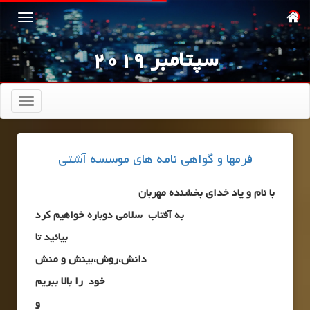
سپتامبر 2019
تعویض
ناوبری
فرمها و گواهی نامه های موسسه آشتی
با نام و یاد خدای بخشنده مهربان
به آفتاب
سلامی دوباره خواهیم کرد
بیائید تا
دانش،روش،بینش و منش
خود
را بالا ببریم
و