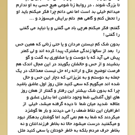
تا بزرگ شوند ، در روابط زنا شوعی هیچ حسی به او ندارم
میدانم خیلی بد است اما نمی دانم چرا فکر میکنم باید او
را تحمل کنم و گاهی هم دلم برایش میسوزد و …
گفتم: فکر میکنم هرچی باد می گفتی و یا نباید می گفتی
را گفتی !
بدون شک کم نیستن مردان و یا حتی زنانی که همین حس
را بعد از سالها زندگی مشترک پیدا کرده اند و لی کمتر
پیش می آید که با دوست و یا مشاوری به گفت و گو
بنشیند و از حس و حالشان بگویند در این مجال اندک هم
فرصت توضیح علل و ارائه راه حل نیست معذالک در یک
جمله به دوستم و به عزیزانی که دچار این حس و حال
شده اند میگویم که سعی کنید مثل روز اول عاشق باشید
چرا که بدون شک بیشتر این رفتار و گفتار از همان روز
های اول آشنایی شما وجود داشتن اما بدلیل عشق و
علاقه شدید میان شما نا دیده گرفته میشد، خیلی از
اطرافیان این نقاط ضعف را می دیدند و بار ها گوشزد
میکردند که شما به هم نمی آئید اما گوشتان بدهکار نبود
و میگفتید درست میشود حالا نه بخاطر فرزندانتان و نه
بخاطر حرف مردم بلکه به خاطر خودتان یا سعی کنید مثل