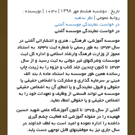
تاريخ : دوشنبه هشتم مهر ۱۳۹۸ | 10:30 | نویسنده :
روابط عمومی |
نظر بدهید
در خواست نمایندگی موسسه آشتی
در خواست نمایندگی موسسه آشتی
موسسه آموزشی، فرهنگی ، هنری و انتشاراتی آشتی در
سال 1373 به طور رسمی با شماره ثبت 8337 به استناد
مجوز از وزارت فرهنگ وارشاد اسلامی و اداره کل ثبت
موسسات وشرکتهای غیر دولتی به ثبت رسید و از سال
1373 تا کنون چندین جلد کتاب و جزوه را به زینت چاپ
رسانده همین طور موسسه به استناد ماده 8 بند الف
مبنی بر سرمایه گذاری و مشارکت با اشخاص حقیقی یا
حقوقی و قبول نمایندگی و یا اعطای آن به اشخاص حقیقی
موسسه می تواند قسمتی از وظایف و تعهدات خود را به
اشخاص حقیقی و یا حقوقی اعطاء نماید.
آشتی از سال 1375 تا کنون آموزشگاه علمی شهید حسین
فهمیده را در مقوله آموزشی که فعالیت چشم گیری
داشته را اداره نموده و امید است به لطف خداوند در
سال جاری نیز به موفقیتهای قابل توجهی دست یابد.