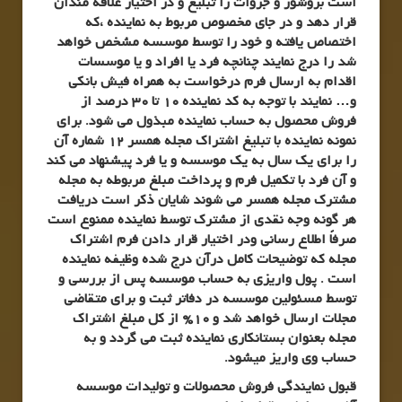
است بروشور و جزوات را تبلیغ و در اختیار علاقه مندان
قرار دهد و در جای مخصوص مربوط به نماینده ،که
اختصاص یافته و خود را توسط موسسه مشخص خواهد
شد را درج نمایند چنانچه فرد یا افراد و یا موسسات
اقدام به ارسال فرم درخواست به همراه فیش بانکی
و… نمایند با توجه به کد نماینده 10 تا 30 درصد از
فروش محصول به حساب نماینده مبذول می شود. برای
نمونه نماینده با تبلیغ اشتراک مجله همسر 12 شماره آن
را برای یک سال به یک موسسه و یا فرد پیشنهاد می کند
و آن فرد با تکمیل فرم و پرداخت مبلغ مربوطه به مجله
مشترک مجله همسر می شوند شایان ذکر است دریافت
هر گونه وجه نقدی از مشترک توسط نماینده ممنوع است
صرفاً اطلاع رسانی ودر اختیار قرار دادن فرم اشتراک
مجله که توضیحات کامل درآن درج شده وظیفه نماینده
است . پول واریزی به حساب موسسه پس از بررسی و
توسط مسئولین موسسه در دفاتر ثبت و برای متقاضی
مجلات ارسال خواهد شد و 10% از کل مبلغ اشتراک
مجله بعنوان بستانکاری نماینده ثبت می گردد و به
حساب وی واریز میشود.
قبول نمایندگی فروش محصولات و تولیدات موسسه