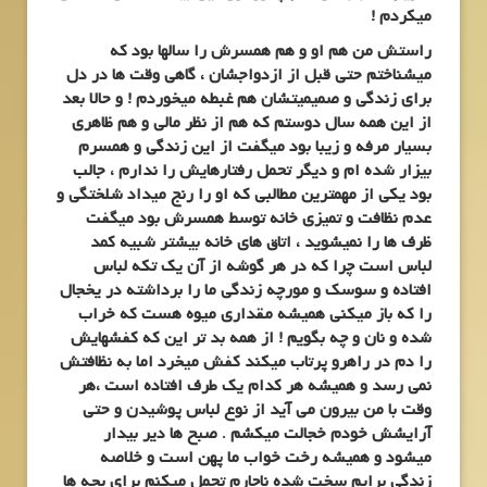
میکردم !
راستش من هم او و هم همسرش را سالها بود که
میشناختم حتی قبل از ازدواجشان ، گاهی وقت ها در دل
برای زندگی و صمیمیتشان هم غبطه میخوردم ! و حالا بعد
از این همه سال دوستم که هم از نظر مالی و هم ظاهری
بسیار مرفه و زیبا بود میگفت از این زندگی و همسرم
بیزار شده ام و دیگر تحمل رفتارهایش را ندارم ، جالب
بود یکی از مهمترین مطالبی که او را رنج میداد شلختگی و
عدم نظافت و تمیزی خانه توسط همسرش بود میگفت
ظرف ها را نمیشوید ، اتاق های خانه بیشتر شبیه کمد
لباس است چرا که در هر گوشه از آن یک تکه لباس
افتاده و سوسک و مورچه زندگی ما را برداشته در یخجال
را که باز میکنی همیشه مقداری میوه هست که خراب
شده و نان و چه بگویم ! از همه بد تر این که کفشهایش
را دم در راهرو پرتاب میکند کفش میخرد اما به نظافتش
نمی رسد و همیشه هر کدام یک طرف افتاده است ،هر
وقت با من بیرون می آید از نوع لباس پوشیدن و حتی
آرایشش خودم خجالت میکشم . صبح ها دیر بیدار
میشود و همیشه رخت خواب ما پهن است و خلاصه
زندگی برایم سخت شده ناچارم تحمل میکنم برای بچه ها