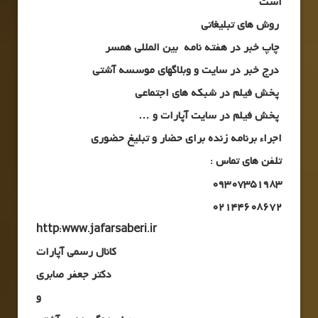
است
روش های تبلیغاتی
چاپ خبر در هفته نامه بین المللی همسر
درج خبر در سایت و وبلاگهای موسسه آشتی
پخش فیلم در شبکه های اجتماعی
پخش فیلم در سایت آپارات و …
اجراء برنامه زنده برای حضار و تبلیغ حضوری
تلفن های تماس :
09307351983
02144608672
http:www.jafarsaberi.ir
کانال رسمی آپارات
دکتر جعفر صابری
و