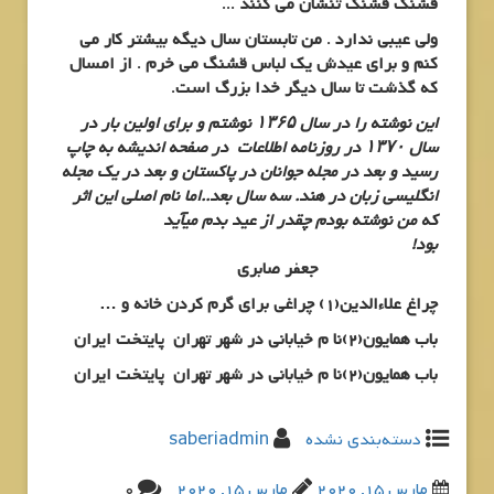
قشنگ قشنگ تنشان می کنند .
..
ولی عیبی ندارد . من تابستان سال دیگه بیشتر کار می
کنم و برای عیدش یک لباس قشنگ می خرم . از امسال
که گذشت تا سال دیگر خدا بزرگ است.
این نوشته را در سال ۱۳۶۵ نوشتم و برای اولین بار در
سال ۱۳۷۰ در روزنامه اطلاعات در صفحه اندیشه به چاپ
رسید و بعد در مجله جوانان در پاکستان و بعد در یک مجله
انگلیسی زبان در هند. سه سال بعد..اما نام اصلی این اثر
که من نوشته بودم
چقدر از عید بدم میآید
بود!
جعفر صابری
چراغ علاءالدین(1)
چراغی برای گرم کردن خانه و …
باب همایون(2)
نا م خیابانی در شهر تهران پایتخت ایران
باب همایون(2)
نا م خیابانی در شهر تهران پایتخت ایران
دسته‌بندی نشده
saberiadmin
مارس 15, 2020
مارس 15, 2020
0