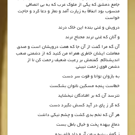
جامع دمشق که یکی از ملوک عرب که به بی انصافی
منسوب بود اتفاقاً به زیارت آمد و نماز و دعا کرد و حاجت
خواست
درویش و غنی بنده این خاک درند
و آنان که غنی ترند محتاج ترند
آن گه مرا گفت از آن جا که همت درویشان است و صدق
معاملت ایشان خاطری همراه من کنید که از دشمنی صعب
اندیشناکم. گفتمش بر رعیت ضعیف رحمت کن تا از
دشمن قوی زحمت نبینی.
به بازوان توانا و قوت سر دست
خطاست پنجه مسکین ناتوان بشکست
نترسد آن که بر افتادگان نبخشاید
که گر ز پای در آید کسش نگیرد دست
هر آن که تخم بدی کشت و چشم نیکی داشت
دماغ بیهده پخت و خیال باطل بست
ز گوش پنبه برون آر و داد خلق بده