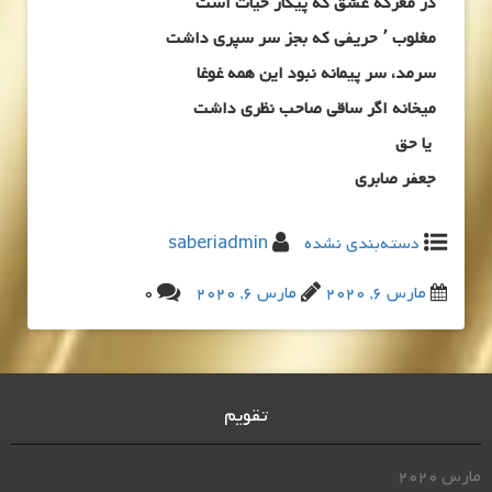
در معرکه عشق که پیکار حیات است
مغلوب ٬ حریفی که بجز سر سپری داشت
سرمد، سر پیمانه نبود این همه غوغا
میخانه اگر ساقی صاحب نظری داشت
یا حق
جعفر صابری
دسته‌بندی نشده
saberiadmin
مارس 6, 2020
مارس 6, 2020
0
تقویم
مارس 2020