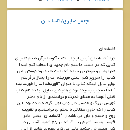
جعفر صابری/کاساندان
کاساندان
چرا “کاساندان “پس از چاپ کتاب آتوسا برآن شدم تا برای
کتابی که در دست داشتم نام جدید ی انتخاب کنم ابتدا
نام اولین و مهمترین مقاله که باعث شده بود نوشتن این
کتاب را شروع کنم ،یعنی قورباغه ات را بساز برگزینم
،ولی بدیل اینکه کتابی با عنوان
“قورباغه ات را قورت بده
“
قبلاً به چاپ رسیده بود و همچنین بدلیل اینکه نام کتاب
قبلی آتوسا به معنای قدرت و توانمندی از نام دختر
کورش بزرگ و همسر داریوش اول گرفته شده بود، این
کتاب را که حاوی مقالاتی با محتوای توانمندی و تقویت
روح و جسم و جان می باشد را
“کاساندان
” یعنی مادر
آتوسا همسر کورش بزرگ که بر 28 کشور آسیایی در
کنار همسرش حکمفرمایی می کرد بنهم ،تا شاید از این