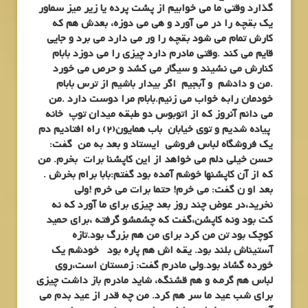
گذارد وقتی ما می خوابیم از پشت پرده یا زیر میز سماور
یک بقچه را در می آورد و هی
می دوزه، بعدش هم که
کارش تمام می شود بقچه را ور می دارد می برد و جایی
قایم می کند .وقتی مادرم دارد چیزی را می دوزد بابام
کنارش می نشیند و سیگار می کشد و حرص می خورد
.من و دادشم و آبجیم اگر بیدار باشیم از ترس بابام
خودمان رابه خواب می زنیم.بابام مرا دوست دارد .من
می دانم آنروز که از اتوبوس دو طبقه میدان توپ خانه
پیاده شدیم و توی خیابان باب همایون(2) راه افتادیم دم
یک فروشگاه لباس فروشی ایستاد و بعد به من گفت:
حسن خیلی دلم می خواهد از این کاپشنا برات بخرم. من
که از آن کاپشنها خوشم آمده بود گفتم:بابا برام بخرش .
بعد او ن گفت: می خرم! حتما برات می خرم !ولی
نخرید،در عوض چند روز بعد چیزی برای ما آورد که نه
کت بود ونه کاپشن،گفت که چشمشو گرفته ،برای حمید
کوچک بود تن من کرد برای من هم بزرگ بود.تازه
آستیناش بلند بود. یقه اش هم پاره بود خودشم یک
خورده گشاد بود.ولی مادرم گفت: زمستان است،روی
لباس هم گرمه و هم قشنگه، شاید مادرم باز داشت چیزی
برای شب عید ما سر هم کرد. من چه قدر از عید بدم می