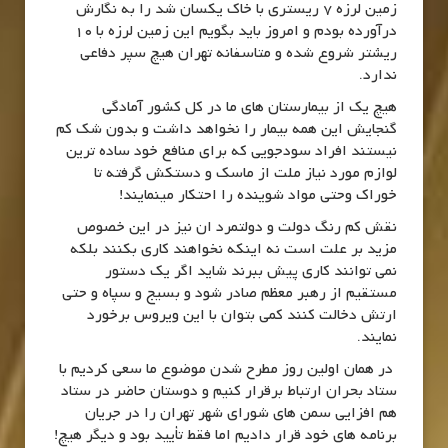
زمین لرزه 7 ریستری با خاک یکسان شد را به نگارش
درآورده بودم و امروز باید بگویم این زمین لرزه با 10
ریشتر شروع شده و متاسفانه تهران هیچ سپر دفاعی
ندارد.
هیچ یک از بیمارستان های ما در کل کشور آمادگی
گنجایش این همه بیمار را نخواهد داشت و بدون شک کم
نیستند افراد سودجویی که برای منافع خود ساده ترین
لوازم مورد نیاز ملت از ماسک و دستکش گرفته تا
خوراک وحتی مواد شوینده را احتکار مینمایند!
نقش کم رنگ دولت و دولتمرد ان نیز در این خصوص
مزید بر علت است نه اینکه نخواهند کاری بکنند بلکه
نمی توانند کاری پیش ببرند شاید اگر یک دستور
مستقیم از رهبر معظم صادر شود و بسیج و سپاه و حتی
ارتش دخالت کنند کمی بتوان با این ویروس برخورد
نمایند.
در همان اولین روز مطرح شدن موضوع ما سعی کردیم با
ستاد بحران ارتباط برقرار کنیم و دوستان حاضر در ستاد
هم افزایی سمن های شورای شهر تهران را در جریان
برنامه های خود قرار دادیم اما فقط تأیید بود و دیگر هیچ!