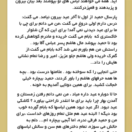
آید. همه می خواهند لباس های نو بپوشند بعد بیان بیرون
و پزبدهند و قمپزدرکنند.
پارسال حمید از اول تا آخر عید بیرون نیامد. می گفت:
درس دارم !ولی دروغ می گفت ،من می دانم برای چی با
ما برای عید دیدنی نمی آمد! برای این که آن شلوار
خاکستری که بابام می گفت خریده و مادرم کوتاهش کرده
بود تا حمید بپوشد مال هاشم پسر عباس آقا بود .
راستش من هم باورم نمی شد آخه بابام می گفت:از
گمرک خریده ولی هاشم جلو عزیز، امیر و رضا تمام نشانی
هایش را داد.
..
حتی انجایی را که سوخته بود . علامتها درست بود . بچه
ها همه حرفهای هاشم را باور کردند، حمید بیچاره خیلی
خجالت کشید. برای همین دوتایی آمدیم به خونه .
حا لا دوباره عید داره میاد ، من نمی دانم رفتن زمستان و
آمدن بهار چرا باید برای ما انقدر ناراحتی بیاورد ؟ کاشکی
عید نبود. اگر عید نبود همین لباسها که بابام آورده خوب
بود دیگه ! البته عید هم مثل تمام روزهای خداست ،برای
من و حمید فرقی ندره، اما آبجی بیچاره ام… دلم به
حالش می سوزه، تمام دخترهای هم سن و سالش لباسهای