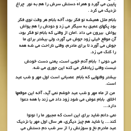
پایین می آورد و همراه دستش سرش را هم به نور چراغ
نزدیک می کرد .
بابام مثل همیشه تو فکر بود، آخه بابام هر وقت توی فکر
بود پکهای عمیق به سیگار می زد و دودش را هم یواش
یواش بیرون می داد .امان از وقتی که بابام تو فکر بود،
آن موقع خیلی زود جوش می آورد، ولی بیشتر برای ما
جوش می آورد تا برای مادرم، وقتی ناراحت می شه همه
را کتک می زد.
می دونی ! بابام آدم خوبی است، یعنی دست خودش
نیست وقتی زیادفکر می کنه این جوری می شه.
بیشتر وقتهایی که بابام عصبانی است اول مهر و شب عید
است.
من از ماه مهر و شب عید خوشم نمی آید، آخه این موقعها
اخلاق بابام عوض می شود زود داد می زند با همه دعوا
دارد…
نمی دانم شاید برای این است که مجبور ما را نونوا
کند… یا شاید هم چیز دیگری، هر سال اول مهر یا نزدیک
عید مادرم نخ و سوزنش را از سر شب دم دستش می