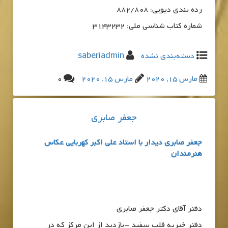
رده بندی دیویی: 882/808
شماره کتاب شناسی ملی: 3143232
دسته‌بندی نشده
saberiadmin
مارس 15, 2020
مارس 15, 2020
0
جعفر صابری
جعفر صابری دیدار با استاد علی اکبر کهربایی عکاس
هنرمندان
دفتر آقای دکتر جعفر صابری
دفتر خیریه قلب سفید -بازدید از این مرکز که در