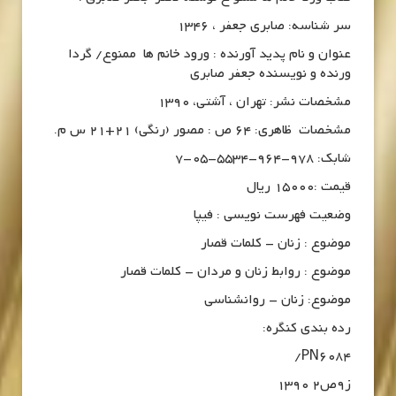
سر شناسه: صابری جعفر ، 1346
عنوان و نام پدید آورنده : ورود خانم ها ممنوع/ گردا
ورنده و نویسنده جعفر صابری
مشخصات نشر: تهران ، آشتی، 1390
مشخصات ظاهری: 64 ص : مصور (رنگی) 21+21 س م.
شابک: 978-964-5534-05-7
قیمت :15000 ریال
وضعیت فهرست نویسی : فیپا
موضوع : زنان – کلمات قصار
موضوع : روابط زنان و مردان – کلمات قصار
موضوع: زنان – روانشناسی
رده بندی کنگره:
PN6084/
ز9ص2 1390