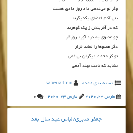
وگر تو می‌ندهی داد روز دادی هست
بنی آدم اعضای یکدیگرند
که در آفرینش ز یک گوهرند
چو عضوی به درد آورد روزگار
دگر عضوها را نماند قرار
تو کز محنت دیگران بی غمی
نشاید که نامت نهند آدمی
دسته‌بندی نشده
saberiadmin
مارس 23, 2020
مارس 23, 2020
0
جعفر صابری/لباس عید سال بعد