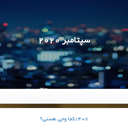
سپتامبر 2020
1407کجا وچی هستی؟