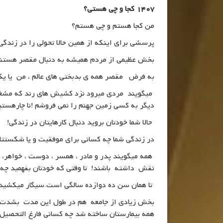
1407 کجا و چی هستی؟
من کجا هستم و چی هستم؟
پرسشی برای اینکه از همین حالا تحولی را در زندگی 
بخش عظیمی از مردم همیشه به دنبال مقصر هستن
به فرض مقصر همه ی بدبختی های عالم ، من یا یکی
میگویند مردی میرود نزد کشیش های رند که مشغول 
دیگر به کسی زمین جهنم را نمی فروشم !نا چارهستی
حالا شما خودتان بروید دنبال کارهایتان در زندگی!
در زندگی شما چه کسانی برای موفقیت و یا شکستت
همه میگویند پدر و مادر ، همسر ، دوست ، خواهر، 
نقش داشته باشند! تا وقتی که خودتان بفهمید چ
تا همان سن ده دوازده سالگی است.سیگار میکشید 
بخش زیادی از جامعه هم در طول این مدت بشدت تل
همه بیمارستان ساخته شد چه کسانی فارغ التحصیل