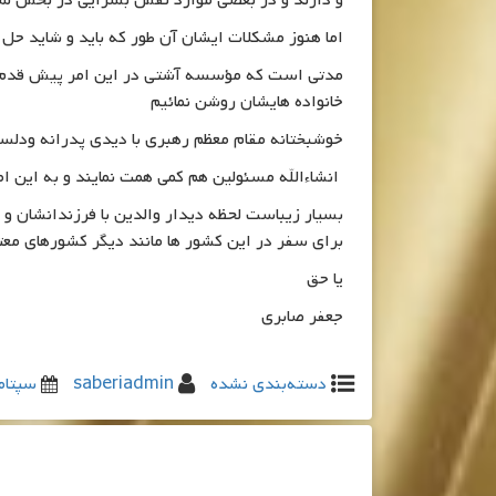
و دارند و در بعضی موارد نقش بسزایی در بخش ساخ
اما هنوز مشکلات ایشان آن طور که باید و شاید حل 
مدتی است که مؤسسه آشتی در این امر پیش قدم شده 
خانواده هایشان روشن نمائیم
خوشبختانه مقام معظم رهبری با دیدی پدرانه ودلسوز
انشاءالله مسئولین هم کمی همت نمایند و به این 
بسیار زیباست لحظه دیدار والدین با فرزندانشان و ی
برای سفر در این کشور ها مانند دیگر کشورهای معتب
یا حق
جعفر صابری
دسته‌بندی نشده
saberiadmin
سپتامبر 15