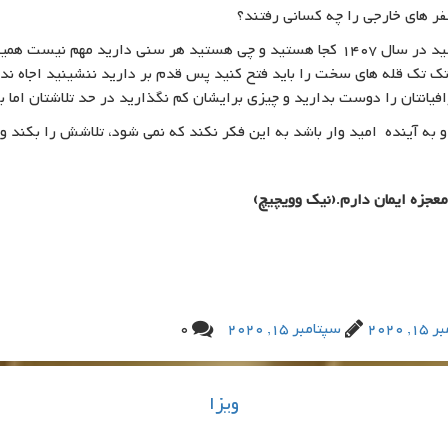
ر های خارجی را چه کسانی رفتند؟
کافیست قلم و کاغذی بردارید و برای خودتان بنویسید در سال 1407 کجا هستید و چی هستید
 تک تک قله های سخت را باید فتح کنید پس قدم بر دارید ننشینید اجاه ند
یانتان را دوست بدارید و چیزی برایشان کم نگذارید در حد تلاشتان اما ب
ه آینده امید وار باشد به این فکر نکند که نمی شود، تلاشش را بکند و ب
جزه ایمان دارم.(نیک وویچیچ)
, 2020
سپتامبر 15, 2020
0
ویزا