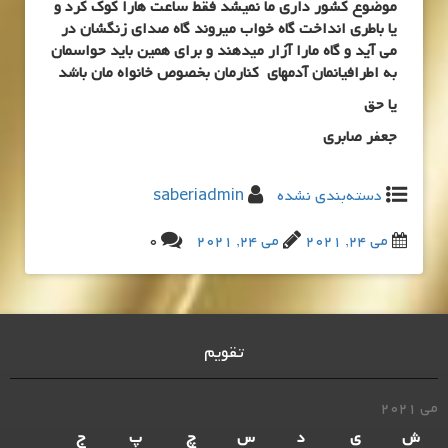
موضوع کشور داری ما نمیشد فقط ساعت هارا کوک کرد و
یا باطری انداخت گاه خواب میروند گاه صدای زنگشان در
می آید و گاه مارا آزار میدهند و برای همین باید حواسمان
به اطرافیانمان آدمهای کنارمان بخصوص خانواه مان باشد
یا حق
جعفر صابری
دسته‌بندی نشده
saberiadmin
می 24, 2021
می 24, 2021
0
تقویم
می 2021
ش
ی
د
س
چ
پ
ج