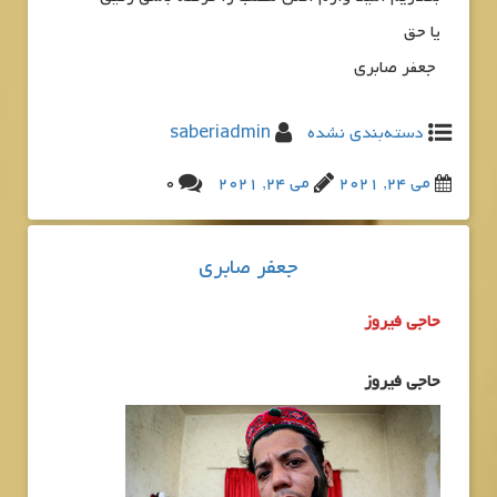
یا حق
جعفر صابری
دسته‌بندی نشده
saberiadmin
می 24, 2021
می 24, 2021
0
جعفر صابری
حاجی فیروز
حاجی فیروز