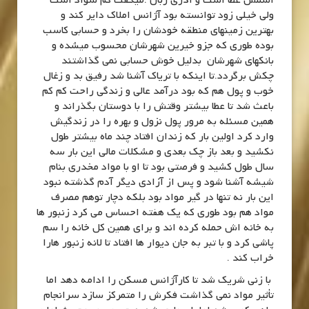
اسمش عطا است و آذری زبان .میگفت کم سواد است
ولی خیلی زود توانسته بود آژانس املاک دایر کند و
بهترین زمینهای منطقه خودشان را بخرد و حسابی کاسب
بوده طوری که جزو خیرین شهرشان محسوب میشده و
بانکهای شهرشان بدلیل خوش حسابی نمی گذاشتند
چکش برگردد.تا اینکه با تریاک آشنا شد رفیق بد و زغال
خوب و پول هم که بود درآمد عالی و زندگی راحت کم کم
باعث شد تا عطا بیشتر وقتش را با دوستان بگذراند و
همین مسئله به مرور پول نزول و بهره را در زندگیش
وارد کرد اولین بار که زندان افتاد چند ماه بیشتر طول
نکشید و بعد باز چک بعدی و مشکلات مالی این بار سه
سال طول کشید و فرصتی بود تا او با مواد مخدری بنام
شیشه آشنا شود و پس از آزادی دیگر آدم گذشته نبود
این بار نه تنها در گیر مواد بود بلکه دچار توهم مصرف
مواد هم بود طوری که یک هفته احساس می کرد زنبور ها
به خانه اش حمله کرده اند و برای همین کل خانه را سم
پاشی کرد و با تبر به جان دیوار ها افتاد تا لانه زنبور هارا
خراب کند .
با زنی شریک شد تا کارآژانس مسکن را ادامه دهد اما
تأثیر مواد نمی گذاشت فکرش را متمرکز سازد سرانجام