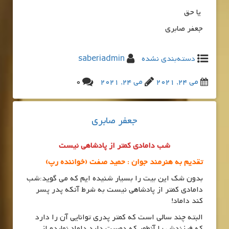
یا حق
جعفر صابری
دسته‌بندی نشده
saberiadmin
می 24, 2021
می 24, 2021
0
جعفر صابری
شب دامادی کمتر از پادشاهی نیست
تقدیم به هنرمند جوان :
حمید صفت (خواننده رپ)
بدون شک این بیت را بسیار شنیده ایم که می گوید:شب
دامادی کمتر از پادشاهی نیست به شرط آنکه پدر پسر
کند داماد!
البته چند سالی است که کمتر پدری توانایی آن را دارد
که فرزندش را آنطور که دوست دارد داماد نمایدو از