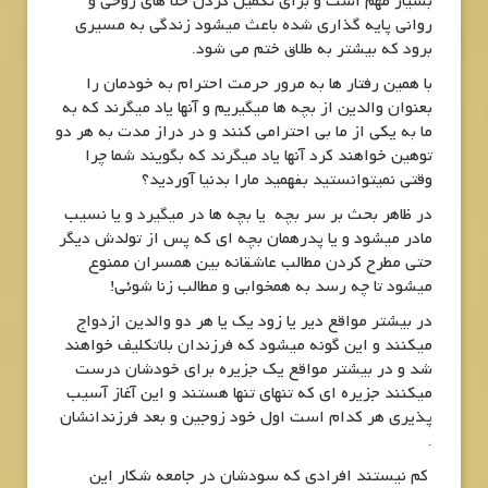
بسیار مهم است و برای تکمیل کردن خلا های روحی و
روانی پایه گذاری شده باعث میشود زندگی به مسیری
برود که بیشتر به طلاق ختم می شود.
با همین رفتار ها به مرور حرمت احترام به خودمان را
بعنوان والدین از بچه ها میگیریم و آنها یاد میگرند که به
ما به یکی از ما بی احترامی کنند و در دراز مدت به هر دو
توهین خواهند کرد آنها یاد میگرند که بگویند شما چرا
وقتی نمیتوانستید بفهمید مارا بدنیا آوردید؟
در ظاهر بحث بر سر بچه یا بچه ها در میگیرد و یا نسیب
مادر میشود و یا پدرهمان بچه ای که پس از تولدش دیگر
حتی مطرح کردن مطالب عاشقانه بین همسران ممنوع
میشود تا چه رسد به همخوابی و مطالب زنا شوئی!
در بیشتر مواقع دیر یا زود یک یا هر دو والدین ازدواج
میکنند و این گونه میشود که فرزندان بلاتکلیف خواهند
شد و در بیشتر مواقع یک جزیره برای خودشان درست
میکنند جزیره ای که تنهای تنها هستند و این آغاز آسیب
پذیری هر کدام است اول خود زوجین و بعد فرزندانشان
.
کم نیستند افرادی که سودشان در جامعه شکار این