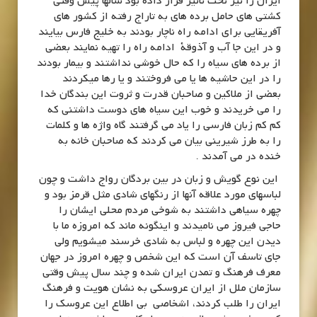
ایران را نیز تحت تأثیر قرار داده بود سالها پیش وقتی
کشتی های حامل برده های به تاراج رفته از کشور های
آفریقایی برای ادامه راه ناچار بودند به خلیج فارس بیایند
و در این جا آب و آذوقۀ ادامه راه را تهیه نمایند بعضی
از برده های سیاه را که حال خوشی نداشتند و بیمار بودند
را در این حاشیه ها یا می فروختند و یا رها میکردند
بعضی از ملاکین و صاحبان قدرت و ثروت این بندگان خدا
را می خریدند و خوب این سیاه های دوست داشتنی که
کم کم زبان فارسی را یاد می گرفتند گاه واژه ها و کلمات
را به طرز شیرینی بیان می کردند که صاحبان خانه به
خنده در می آمدند .
این نوع گویش و زبان در بین بردگان رواج داشت و چون
لباسهای مورد علاقه آنها از رنگهای شادی مثل قرمز بود و
چهره سیاهی داشتند به شوخی مردم محلی ایشان را
حاجی فیروز می نامیدند و اینگونه ماند که امروزه ما با
دیدن این چهره و لباس به شادی خرسند میشویم ولی
جای تاسف آن است که این شخص و چهره امروز در جهان
معرف فرهنگ و تمدن ایران شده و چند سال پیش وقتی
سازمان ملل از ایران عروسکی به نشان هویت و فرهنگ
ایران را طلب کردند، اشخاصی بی اطلاع این عروسک را