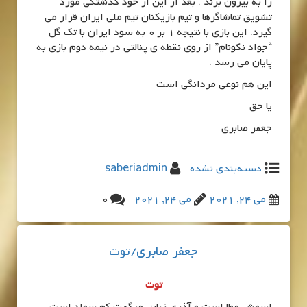
را به بیرون بزند . بعد از این از خود گذشتگی مورد
تشویق تماشاگرها و تیم بازیکنان تیم ملی ایران قرار می
گیرد. این بازی با نتیجه 1 بر 0 به سود ایران با تک گل
“جواد نکونام” از روی نقطه ی پنالتی در نیمه دوم بازی به
پایان می رسد .
این هم نوعی مردانگی است
یا حق
جعفر صابری
دسته‌بندی نشده
saberiadmin
می 24, 2021
می 24, 2021
0
جعفر صابری/توت
توت