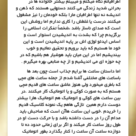
اطرافیانم نگاه میکنم و میبینم بیشتر خانواده ها در
بحرانی شدید زندگی می کنند دستهایی هستند که ذهن و
اندیشه نه تنها اطرافیان مارا بلکه خودمان را نیز مشغول
میکنند درست یا غلطش را کاری ندارم اما روشش این
است که صدای ناساز باشد ،شخصاً تفکرات اسلامی را
برگزیدم چرا که بشدت به اندیشیدن استوار است و
اساس ایدئو لوژی اش بر پایه اندیشیدن است و این
خود ما هستیم که باید برویم و تحقیق نمائیم و خوب
بیندیشیم اما در این میان باید هوشیار هم باشیم که در
چه حوزه ای می اندیشیم و از چه منابعی بهره میگیرم .
اما داستان ساعت ها برایم جذاب است چون بعد ها
باساعت های مختلفی آشنا شدم از جمله ساعت های مچی
که باطری میخورد ولی هنوز عاشق ساعت های قدیم مچی
هستم که به صورت کوکی و یا اتوماتیک کار میکنند .در
بین ساعت های کوکی و اتوماتیک هم اتوماتیک هارا بیشتر
دوست دارم همین تازگی هاهم یک نمونه کلاسیک قدیم
را خریدم .خوبی این ساعت هاآن است که صاحبش باید
مدام آن را در دست داشته باشد و با حرکت دست او در
طول روز ساعت کار میکند و اگر برای زمانی حدود ده تا
دوازده ساعت آن ساعت را کنار بگذارد بطور اتوماتیک