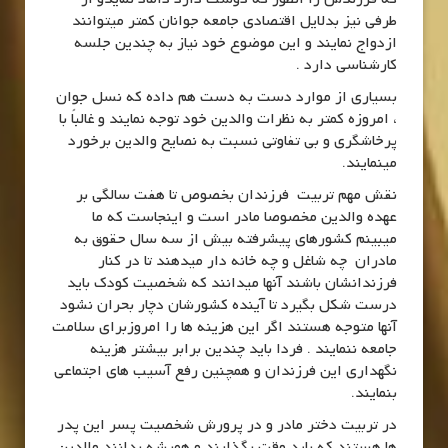
طرفی نیز بدلایل اقتصادی جامعه جوانان کمتر میتوانند
ازدواج نمایند و این موضوع خود نیاز به چندین جلسه
کارشناسی دارد .
بسیاری از موارد دست به دست هم داده که نسل جوان
، امروزه کمتر به نظرات والدین خود توجه نمایند و غالباً با
پرخاشگری و بی تفاوتی نسبت به نصایح والدین برخورد
مینمایند.
نقش مهم تربیت فرزندان بخصوص تا هفت سالگی بر
عهده والدین مخصوصا مادر است و اینجاست که ما
میبینم کشورهای پیشرفته بیش از سه سال حقوق به
مادران چه شاغل و چه خانه دار میدهند تا در کنار
فرزندانشان باشند آنها میدانند که شخصیت کودک باید
درست شکل بگیرد تا آینده کشورشان دچار بحران نشود
آنها متوجه هستند اگر این هزینه ها را امروزبرای سلامت
جامعه ننمایند . فردا باید چندین برابر بیشتر هزینه
نگهداری این فرزندان و همچنین رفع آسیب های اجتماعی
بنمایند.
در تربیت دختر مادر و در پرورش شخصیت پسر این پدر
ها هستند که باید وقت بگذارند و همیشه بدانند والدین