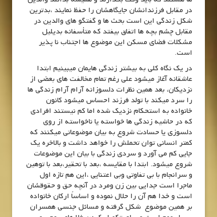
در مقابل فرزندانشان جایگاهشان را حفظ نمایند ،بدترین
شکل زندگی این است بحث ها و گفتگو های والدین در
مقابل چشم بچه ها اتفاق بیفتد که متأسفانه بدیلیل
مشکلات فضای مسکن این موضوع ها اجتناب نا پذیر
است.
در یک نگاه کلی به بیشتر زندگی هایمان میبینیم ابتدا
عاشقانه آغاز میشود علی رغم تمام مخالفت های بعضی از
نزدیکان، بعد همین نظرات دلسوزانه آرام آرام زندگی ها
را سرد میکند با تولد فرزند احساس میشود کانون
خانواده به استحکام نزدیک شده اما کم نیستند افرادی
که در حاشیه زندگی ها خواسته یا ناخواسته از روی
دلسوزی یا حسادت شروع به بیان موضوعاتی میکنند که
کمتر انسانی توان تحملش را خواهد داشت و بالاخره یک
جایی کم می آورد و سردی زندگی با بیان این موضوعات
شروع میشود. ابتدا با مقایسه ،بعد با تحقیر،بعد با توهین
و سرانجام با بی تفاوتی وبی اعتنایی ،این هم تازه اول
ماجرا است جدایی بین زن ومرد در آنچه حق و حقوقشان
است و خدا هم آن را حلال نموده و اساساً ارکان خانواده
بر همین موضوع شکل گرفته و مسائل جنسی همسران