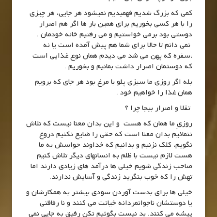
کمی که بزرگ شدیم فهمیدیم نمیشود هر جایی، هر چیزی
را با هر کسی بخوریم برای همین بار ها اگر هم اصرار
دوستی بود برمی خواستیم و می رفتیم خانه خودمان .
نمی دانم تا حالا برای شما هم پیش آمده است یا نه
،سفره که پهن می شد می دیدم همان نوع غذایی است
که دوستمان اصرار داشت بمانیم و بخوریم .
بله اگر روزی ما سبزی پلو با مرغ بود هر جای که برویم
همان غذا را خواهیم خود .
تقلا و اصرار بیجا چرا ؟
روزیِ ما همان که هست و این بدان معنا نیست که تلاش
ننمائیم بدان معنا است که حقی را ضایع نکنیم دروغ
نگویم، کلک نزنیم و بدانیم که خداوند حواسش به ما
هست لازم نیست با ظلم به انسانهای دیگر تلاش کنیم
صاحب زندگی شویم خیلی ها درآمد های زیادی دارند اما
تهش را که خوب بنگرید زندگی و آسایش ندارند.
خیلی ها برای بدست آوردن سودی بیشتر به همکارشان و
یا دوستشان ناجوانمردانه خیانت می کنند و نا رفاقتی
پیشه می کنند. بد نیست بگوئیم نکن رفیق به جایی نمی