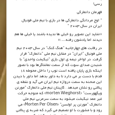
رسی!
قهرمان دانمارکی
” اوج مردانگی دانمارکی ها در بازی با تیم ملی فوتبال
ایران در سال 2003 “
((شاید این تصویر رو خیلی ها ندیده باشند یا خیلی ها هم
دیدند اما یادشون رفته….))
در رقابت های چهارجانبه “هنگ کنک” در سال 2003 تیم
ملی فوتبال “ایران” در مقابل تیم ملی “دانمارک” قرار
گرفت. در اواخر نیمه ی اول بازی “نیکبخت واحدی” با
شنیدن صدای سوت که از سمت تماشاگرها بود با تصور
اینکه بازی پایان یافته است توپ را داخل محوطه 18
قدم با دست بر می دارد تا به داور بدهد اما داور با دیدن
این صحنه به سمت دروازه تیم ایران می آید و نقطه ی
پنالتی رو نشان میدهد . کاپیتان تیم ملی دانمارک “مورتن
ویگهورست” (morten Wieghorst) که متوجه حرکت
غیر عمد نیکبخت میشود به سمت سرمربی تیم ملی
دانمارک “مورتن پر اولسن” (Morten Per Olsen) می
رود و با مشورت با او تصمیم می گیرد که ضربه ی پنالتی