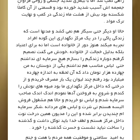
راهی کمپ شد اما با بیماری شدید جسمی و روحی فراوان
جمجمه اش آسیب شدید خورده بود و قسمتی از آن کاملاً
شکسته بود بیش از هشت ماه زندگی در کمپ و نهایت
ترک مواد .
حالا او دیگر حتی سیگار هم نمی کشد و مدتها است که
زندگی پاکی را در یک مرکز نگهداری این گونه افراد
تجربه میکند هنوز دور از خانواده است اما نه برای اعتیاد
بلکه بدلیل خجالت از خانواده ،خودش می گفت تصمیم
گرفتم دوباره زندگیم را بسازم هیچ سرمایه ای نداشتم
حتی لباس مناسب هم نداشتم یکی از دوستان به من
چهارده هزار تومان داد که آن لحظه به اندازه چهارده
میلیارد بود رفتم چند لیوان یک بار مصرف خریدم و از
درختی که داخل مرکز نگهداری ما بود میوه های توتش را
کندم و شروع به فروختن آدها نمودم اندک اندک صاحب
سرمایه شدم و لباس نو خریدم و حالا هم مشغول فروش
البسه هستم تی شرت و لباس های مردانه ،شکر سرمایه
ام چندیدن برابر شده و این را مدیون همین درخت توت
داخل مرکز هستم و لطف خدا باید توکل داشت و گذشته
را ساخت نباید نشست و حسرت گذشته را خورد .
به امید سلامتی و موفقیت همه مردم با همت و جنم