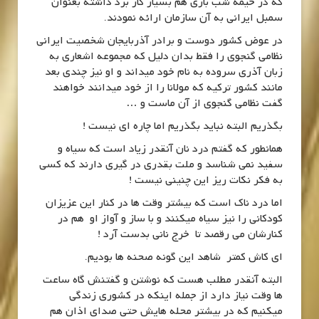
که در خیمه شب بازی هم بسیار کار برد داشته بعنوان
سمبل ایرانی به آن سازمان ارائه نمودند.
در عوض کشور دوست و برادر آذربایجان شخصیت ایرانی
نظامی گنجوی را فقط بدان دلیل که مجموعه اشعاری به
زبان آذری سروده به نام خود میداند و او نیز چندی بعد
مانند کشور ترکیه که مولانا را از خود میدانند خواهند
گفت نظامی گنجوی از آن ماست و …
بگذریم البته نباید بگذریم اما چاره ای نیست !
همانطور که گفتم درد نان آنقدر زیاد است که سیاه و
سفید نمی شناسد و ملت بقدری در گیری دارند که کسی
به فکر نکات ریز این چنینی نیست !
اما درد ناک است که بیشتر وقت ها در کنار این عزیزان
کودکانی را نیز سیاه میکنند و با ساز و آواز او هم در
کنارشان می رقصد تا خرج نانی بدست آرد !
ای کاش کمتر شاهد این گونه صحنه ها بودیم.
البته آنقدر مطلب هست که نوشتن و گفتنش گاه ساعت
ها وقت نیاز دارد از جمله اینکه در کشوری زندگی
میکنیم که در بیشتر محله هایش حتی صدای اذان هم