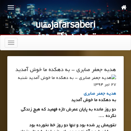
jafarsaberiمقالا
ت جدید دکتر جعفر
صابری
تعویض
ناوبری
هدیه جعفر صابری – به دهکده ما خوش آمدید
شنبه
27 تیر 1394
هدیه جعفر صابری
به دهکده ما خوش
آمدید
دو روز مانده به پایان عمرش تازه فهمید که هیچ زندگی
نکرده
….
تقویمش پر شده بود و تنها دو روز خط نخورده بود