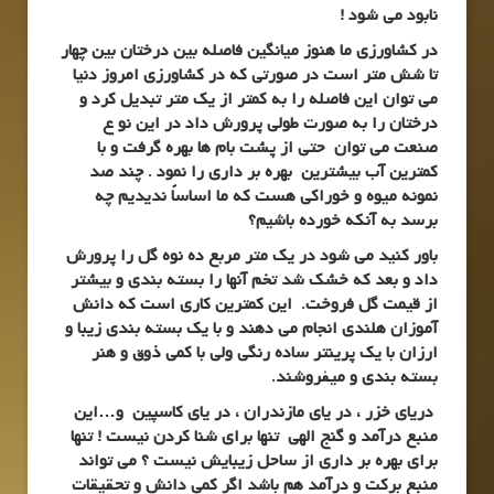
نابود می شود !
در کشاورزی ما هنوز میانگین فاصله بین درختان بین چهار
تا شش متر است در صورتی که در کشاورزی امروز دنیا
می توان این فاصله را به کمتر از یک متر تبدیل کرد و
درختان را به صورت طولی پرورش داد در این نو ع
صنعت می توان حتی از پشت بام ها بهره گرفت و با
کمترین آب بیشترین بهره بر داری را نمود
. چند صد
نمونه میوه و خوراکی هست که ما اساساً ندیدیم چه
برسد به آنکه خورده باشیم؟
باور کنید می شود در یک متر مربع ده نوه گل را پرورش
داد و بعد که خشک شد تخم آنها را بسته بندی و بیشتر
از قیمت گل فروخت. این کمترین کاری است که دانش
آموزان هلندی انجام می دهند و با یک بسته بندی زیبا و
ارزان با یک پرینتر ساده رنگی ولی با کمی ذوق و هنر
بسته بندی و میفروشند.
دریای خزر ، در یای مازندران ، در یای کاسپین و…این
منبع درآمد و گنج الهی تنها برای شنا کردن نیست ! تنها
برای بهره بر داری از ساحل زیبایش نیست ؟ می تواند
منبع برکت و درآمد هم باشد اگر کمی دانش و تحقیقات