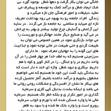
خانگی می توان بکار گرفت و دهها شغل بوجود آورد ،بی
شک ایجاد شغل و درآمد کمک به توسعه و پیشرف می
نماید ،تبلیغات و امور فرهنگی جان تازه میگیرد و
زندگی افراد جامعه رو به بهبود می رود بهداشت تعریف
تازه ای مییابد و سلامتی به جامعه باز می گردد . در سایه
این آرامش و آسایش چرخ تولید بیشتر و بهتر به چرخش
در می آید و صنایع دیگر مانند جهانگردی و توریست را
می تواند بازنگری نمود در همین خصوص می توان به
طبیعت گردی و حتی طبیعت در مانی توجه نمود و جذابیت
های این گونه را به جهانیان معرف نمود . ما دارای
سرزمینی هستیم که به لطف خدا هر چهار فصل را در آن
واحد داریم در یا و جنگل ، را در کنار کویر و کوه با هم
داریم بیکاری و نبود شغل واژه ای خند ه دار است که
به سادگی باید گفت این خود ما هستیم که نمی خواهیم
مشغول بشویم و درآمد داشته باشیم .آمار تحصیل کرده
های بیکار ما نشان از افسردگی و مشکلات روحی روانی ما
می باشد و اینکه بشدت بدنبال کپی کاری و سرمایه
گذاری در امور تکرار ی و بلکه خطر ناک هستیم سرمایه
مالی ما یا وارد مسکن شده که با تورم و خواب سرمایه
روبرو است و یا وارد بانک ها شده و با سود به ظاهر
بیست درصد وبهره چهل درصد مواجه است ! داستان