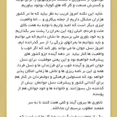
و گسترش صنعت و گار گاه های کوچک بوجود بیاوریم.
شاید این نکته امروز غریب به نظر بیاید که ما در کشور
هزاران مشکل داریم از جمله بیکاری و …اما واقعیت
چیزی دیگر است که امید واریم با توجه به همت بالای
ملت و مردم، خیلی زود این بحران را پشت سر بگذاریم
و به خود باوری ملی برسیم. ما نشان دادیم که می توانیم
و باید بتوانیم ما بحرانهای بزرگی را از سر گذرانده ایم،
امروز نسل جوان ما می تواند باور کند که اگر خوب با
واقعیت ها کنار بیاید در دهه آینده جزو کشور های
پیشرفته خواهیم بود و این یعنی موفقیت ،برای نسل
جوان امروز و آینده خوب برای فرزندان ما و نسل فردا،
همه ی این بر نامه ریزی ها و تلاش ها زمانی امکان پذیر
خواهد بود که مسئولین فرهنگی و دولتمردان در کنار هم
برای آبادانی کشور و پیشرفت نسل جوانمان بیش از
گذشته دل بسوزانند. و خانواده ها و خود جوانان هم از
پوسته
ناباوری ها بیرون آیند و کمی همت کنند تا به سر
مقصد مطلوب برسیم ان شاءالله..
یکی از مهمترین و بزرگ ترین مشکل ما این است که