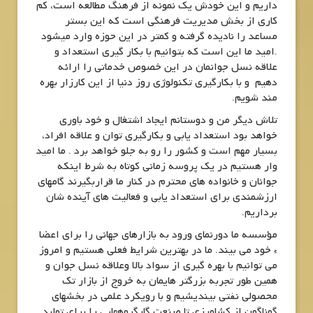
داریم و این خودش یک نمونه از فرهنگ مطالعه است، کم
کاری از بخش مدیریت فرهنگی است که این بستر
مساعد را نادیده گرفته و کمتر در این حوزه وارد میشود
.امید ما این است که بتوانیم با بکار گیری استعداد و
علاقه نسل جوانمان در این خصوص خدماتی را ارائه
دهیم و با بکارگیری تکنولوژی روز دنیا از این کارزار بهره
مند شویم.
تلاش دیگر من و دوستانم ایجاد اشتغال و خود باوری
خواهد بود استعداد یابی و بکارگیری توان و علاقه افراد،
بسیار مهم است و کشور را رو به جلو خواهد برد . ما امید
وار هستیم در یک پروسه زمانی کوتاه به شرط اینکه
جوانان و خانواده های محترم در کنار ما قراربگیرند گامهای
ارزشمندی برای استعداد یابی و فعالیت های آینده شان
برداریم.
مؤسسه ما دورنمای ورود به بازارهای جهانی را برای اعضا
ء خود می بیند. ما در بهترین شرایط فعلی هستیم و امروز
می توانیم با بهره گیری از سواد بالا وعلاقه نسل جوان و
همین طور تجربه بزرگتر هایمان به خروج از بازار تک
محصولی نفتی بیندیشیم و با رویکرد علمی در بخشهای
گوناگون از کشاورزی تا صنعت گارگروههایی را برای تولید