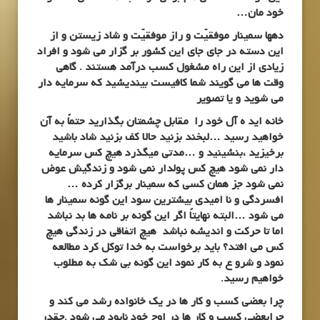
خود مان…
دهها سمینار موفقیّت و راز موفقیّت و شاد زیستن و از
این دسته در جای جای این کشور بر گزار می شود و افراد
زیادی از این راه مشغول کسب درآمد هستند . گاهی
وقت ها می گویند شما کافیست بیندیشید که سرمایه دار
می شوید و یا تصویر
خانه اید ه آل خود را مقابل چشمتان بگذارید حتماً به آن
خواهید رسید …لبخند بزنید حالا کف بزنید شاد باشید
برخیزید ،بنشینید و …مدتی میگذرد هیچ کس سرمایه
دار نمی شود هیچ کس پولدار نمی شود و زندگیش عوض
نمی شود جز همان کسی که سمینار برگزار کرده …
افسردگی و نا امیدی بیشترین سود این گونه سمینار ها
می شود …البته نهایتاً اگر این گونه بر نامه ها بد نباشد
اما تا حرکت و اندیشه نباشد هیچ اتفاقی در زندگی هیچ
کس می افتد؟ باید برخواست به خدا توکل کرد مطالعه
نمود و شرو ع به کار نمود این گونه بی شک به مطلوب
خواهیم رسید.
چرا بعضی کسب و کار ها در یک خانواده رشد می کند و
چرابعضی کسب و کار ها در اوج خود نابود می شود .چقدر