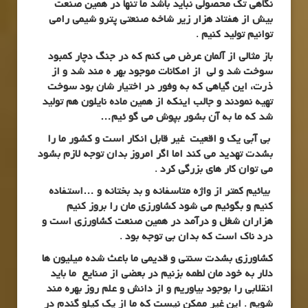
نگاهی تک محصولی نباید باشد ما تنها در همین صنعت
بیش از هفتاد هزار زیر شاخه صنعتی پترو شیمی رامی
توانیم تولید کنیم .
باز مثالی از آلمان عرض می کنم که در جنگ دچار کمبود
سوخت شد و لی از امکانات موجود بهر ه مند شد و از
ذرت، این گیاهی که به وفور در اختیار شان بود سوخت
تهیه نمودند و جالب اینکه از همین ماده نایلون هم تولید
شد که ما به آن بشور بپوش می گو ئیم…
بی آبی یک و اقعیت غیر قابل انکار است و کشور ما را
بشدت تهدید می کند اما اگر امروز بدان توجه لازم بشود
می توان کار های بزرگی کرد .
بیائیم کمتر از واژه متاسفانه و بد بختانه و …استفاده
کنیم و بگوئیم می شود کشاورزی مان را بروز کنیم
هزاران شغل و درآمد در همین صنعت کشاورزی است و
درد ناک است که بدان بی توجه بود .
کشاورزی بشدت سنتی و قدیمی ما باعث شده میلیون ها
دلار به خود مان لطمه بزنیم در بعضی از صنایع ما باید
انقلابی را بوجود بیاوریم و از دانش و علم روز بهره مند
شویم . این غیر ممکن نیست که ما از یک کیلو گندم در