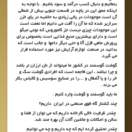
بنمائیم و دنبال کسب درآمد و سود باشیم . با توجه به
اینکه عمق این در یاچه در قسمت جنوبی بیش از شمالی
آن است موجودات در یائی زیادی به حاشیه در یای خزر
سرازیر شده که ما آن را آفت می دانیم اما نعمت است
این موجودات چیزی نیست جز کاموروس که نوعی میگو
است و دارای بیشترین منبع غذایی است بخصوص برای
پرورش ماهی قزل آلا و حتی دیگر دامها و جالب است که
بدانید در صنعت لوازم آرایش نیز مورد استفاده قرار
می گیرد.
گوشت گوسفند در کشور ما میتواند از نان ارزان تر باشد
و چرا نباشد ، این فاجعه است که افرادی گوشت سگ و
خر را و یا آشغال و …را در صنایع سوسیس و کالباس بکار
می برند .
ما باید گوسفند و گوشت وارد کنیم .
چند کشتار گاه فوق صنعتی در ایران داریم؟
چقدر ظرفیت خالی کارخانه داریم که می توان از فضا و
سالن و امکانات و ماشین آلات آن بهره مند شد.
چقدر تحقیق کرده ایم که چه داریم و چه می توانیم