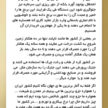
اشتغال بوجود آورد بلکه از دور ریزی این سرمایه نیز
جلوگیری شود این دستگاه طی یک فرایند این برنج ها را
خمیر و مجدد آن را به صورت برنج دانه بلند و خوشبویی
با نام تجاری باسماتی وارد بازار نماید کاری که همسایه های
ما انجام می دهند و ما یکی از مهمترین خریداران آن
هستیم.
در بعضی از کشور ها مانند تایلند تنها در ده هکتار زمین
شروع به کشت درخت می نمایند و همه ساله یک هکتار
آن را مورد مصرف قرار می دهند و تا ده سال بعد باز
همان یک هکتار آماده بریدن و مصرف می شود .
در کشور کره از طناب و رخت چرک ها استفاده می کنند و
جلبک پرورش می دهند این جلبک را به سازمان ملل می
فروشند و در صنایع بهداشتی و آرایشی مورد مصرف قرار
مید هند و یا موارد دیگر…
اگر فقط به آمار برترین ها ی جهان نگاه کنیم کشور ایران
را همواره جزو برترین ها می بینیم در معدن و طبیعت …
همواره ما جزو چند کشور شاخص دنیا بوده ایم که همه
چیز داریم حال چرا نرخ بیکاری و تورم و …در کشور ما
این گونه است کمی هم برمی گردد به همت عالی ملت و