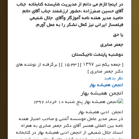
در اینجا لازم می دانم از مدیریت شایسته کتابخانه جناب
آقای حسین صفرزاده ،حضور ارزشمند جناب آقای حاتم
حامید مدیر هفته نامه آموزگار وآقای جلال شفیعی
فیلمساز ایرانی نیز کمال تشکر را به عمل آورم.
یا حق
جعفر صابری
دوشنبه پایتخت تاجیکستان
[ جمعه یکم تیر ۱۳۹۷ ] [ 15:43 ] [ برگرفته از نوشته های
دکتر جعفر صابری ]
نظر بدهید
انجمن همیشه بهار
انجمن همیشه بهار
پنج شنبه 10 خرداد 1397
انجمن ادبی همیشه بهار
ذر سفر مدیر عامل موسسه آشتی و صاحب امتیاز هفته
نامه بین المللی همسر آقای دکتر جعفر صابری به همراه
استاد جلال شفیعی از انجمن ادبی همیشه بهار در کتابخانه