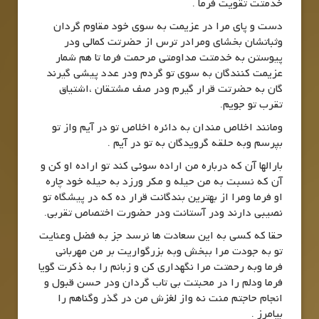
خدمتت تقویت فرما .
دست و پای مرا در عزیمت به سوی خود مقاوم گردان
وثباتشان بخشای ومرادر ترس از حضرتت کمالی ودر
پیوستن به خدمتت مداومتی مرحمت فرما تا هم شمار
عزیمت کنندگان به سوی تو گردم ودر عدد پیشی گیرند
گان به حضرتت قرار گیرم ودر صف مشتقان ،اشتیاق
تقرب تو جویم.
ومانند اخلاص مندان به دائره اخلاص تو در آیم واز تو
بپرسم وبه حلقه گرویدگان به تو در آیم .
بارالها آن که درباره من اراده سوئی کند تو اراده او کن و
آن که نسبت به من حیله و مکر ورزد به حیله خود چاره
او فرما ومرا از بهترین بندگانت قرار ده که در پیشگاه تو
نصیبی دارند ودر آستانت ودر حضورت اختصاص تقربی.
حقا که کسی به این سعادت ها نرسد جز به فضل وعنایت
تو به جودت مرا ببخش وبه بزرگواریت بر من مهربانی
فرما وبه رحمتت مرا نگهداری کن و زبانم را به ذکرت گویا
فرما ودلم را در محبتت بی تاب گردان ودر حسن قبول و
انجام حاجتم منت نه واز لغزش من در گذر وگناهم را
بیامرز .