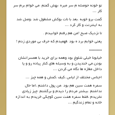
تو خونه حوصله م سر میره :بهش گفتم :می خوام برم سر
کار …
گفت برو خوبه .بعد با نات بوکش مشغول شد ،وصل شد
به اینترنت و کار کرد …
تا نزدیک صبح !من هم رفتم خوابیدم .
یعنی خوابم برد ه بود .فهمیدم که حرف بی موردی زدم !
**********
خیابونا خیلی شلوغ بود وهمه برای خرید با همسرانشان
بودن.می خندیدن و به وسیله های کنار پیاده رو و یا
داخل مغازه ها نگاه می کردن …
اجناس مختلف از لباس ،کیف ،کفش و همه چیز …
سفره هفت سین هم بود .من پول داشتم ،اما حال
نداشتم .بیشتر مردم را دیدم و برگشتم .چیز زیادی
نخریدم ،فقط سفره هفت سین کوچکی خریدم به اندازه
خانه و تمام زندگیم …