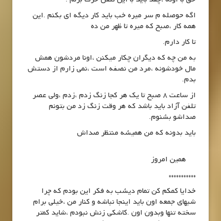
اگه حوصله م سر میره خب باید کار دیگه ای بکنم .این
همه کار ،صبح که میره تا ظهر من ده
تا کار دارم.
به من چه که دیگران چکار میکنن ،اونا مردشون همش
مال خودشونه ،مرد من نصفه است ،نمی زارم از دستش
بدم.
از ساعت 8 صبح تا یک هر کجا زنگ زدم ،زدم ،ولی عصر
تلفن آزاد باید باشد که هر وقت زنگ زد من بتونم
صداشو بشنوم.
باید بدونه که من همیشه منتظر صداش
همین امروز
***********
خدایا کمکم کن تمام دیشب به فکر این بودم که چرا
شبهای جمعه اون باید اینجا نباشه و کنار من ،خیلی برام
سخته تنها وبدون اون .کاشکی زنش نبودم ،شاید کمتر