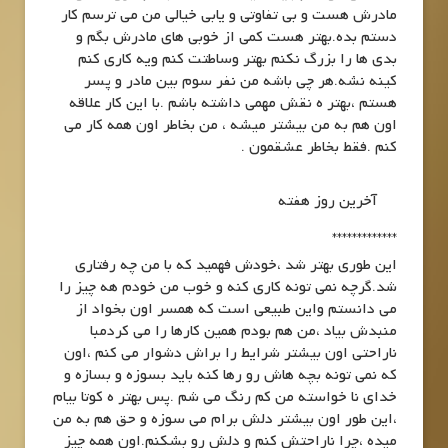
مادرش هست و بی تفاوتی و یابی خیالی من می ترسم کار
دستم بده.بهتر هست کمی از خوبی های مادرش بگم و
بدی ها را بزرگ نکنم بهتر وساطتت کنم ویه کاری کنم
کینه نشه.هر چی باشه من نفر سوم بین مادر و پسر
هستم ،بهتر ه نقش مهمی داشته باشم .با این کار علاقه
اون هم به من بیشتر میشه ، من بخاطر اون همه کار می
کنم .فقط بخاطر عشقمون .
آخرین روز هفته
*************
این طوری بهتر شد ،خودش فهمید که با من چه رفتاری
شد.گرچه نمی تونه کاری کنه و خوب من خودم هه چیز را
می دانستم واین طبیعی است که همسر اون بخواد از
منبدش بیاد ،من هم بودم همین کارها را می کردمبا
ناراحتی اون بیشتر شرایط را براش دشوار می کنم ،اون
که نمی تونه بچه هاش رو رها کنه باید بسوزه و بسازه و
خدای نا خواسته من کم رنگ می شم .پس بهتر ه کوتا بیام
،این طور اون بیشتر دلش برام می سوزه و حق هم به من
میده ،چرا ناراحتش کنم و دلش رو بشکنم.اون همه چیز