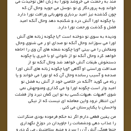
مند به رحمتت می خروشد وتورا به زبان اهل توحیدت می
خواند وبه پروردگار ی تو ،توسل می جوید وحال آن که
چون گذشته نیز امید بردباری ومهربانی ورافت تورا دارد
.یا چگونه اورا آتش درد و شکنجه دهد وحال آنکه امید
فضل و گذشت ورحمت تورا دارد.
ودیده به سوی تو دوخته است ؟یا چگونه زبانه های آتش
اورا می سوزاند وحال آنکه تو صدای او ر می شنوی وحال
ومقالش را می بینی ؟ویا چگونه شعله های آن وی را احاطه
خواهد کرد وحال آنکه تو از ناتوانی او با خبری یا چگونه
دستخوش طبقات آتش خواهد شد وحال آنکه تو از
صداقت وراستی او آگاهی ؟ویا چگونه زبانه های آتش اورا
صدمه و آسیب رسانده وحال آن که او تورا می خواند و یا
رباه می گوید ؟آنکه در خلاصی خود از آتش به فضل تو
امید وار است چگونه اورا وا می گذاری ومتوجهش نمی
شوی ؟هیهات ،هیهات،کسی به تو این گمان نبرد واز فضلت
این انتظار نرود واین معامله ای نیست که از نیکی
واحسان با یکتاپرستان می کنی .
من یقین قطعی دارم اگر نه حکم فرموده بودی منکرانت
را عذاب دهی ودشمنانت را جاویدان در دوزخ نگهداری
حتما همگی آتش آن را سرد و منبع سلامتیش می کردی و