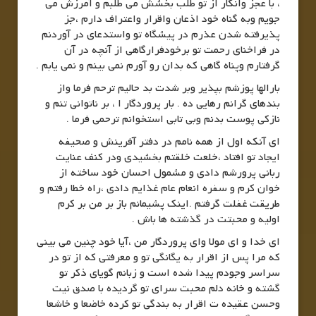
، با عجز وانکار از تو طلب بخشش می طلبم و آمرزش می
جویم وبه گناه خود اذعان واقرار واعتراف دارم ،جز
پذیرفته شدن عذرم در پیشگاه تو واستدعای در آوردنم
در فراخنای رحمت تو برخودفرارگاهی از آنچه در آن
گرفتارم وپناه گاهی که بدان رو آورم نمی بینم و نمی یابم .
بارالها پوزشم بپذیر وبر شدت بد حالیم ترحم فرما واز
بندهای گرانم رهایی ده . بار پروردگار ا ، بر ناتوانی تنم و
نازکی پوست بدنم وبی تابی استخوانم ترحمی فرما .
ای آنکه اول از همه نامم در دفتر آفرینش و صحیفه
ایجاد تو افتاد ،خلعت خلقتم بخشیدی ودر کنف عنایت
ربانی پرورشم دادی و مشمول احسان خود ساخته از
خوان کرم و سفره انعام عام غذایم دادی ،راه خطا رفتم و
طریقت غفلت گرفتم .اینک پشیمانم باز بر من بر کرم
اولیه و محبتت در گذشته ها باش .
ای خدا و ای مولا وای پروردگار من ،آیا خود چنین می بینی
که مرا پس از اقرار به یگانگی تو و معرفتی که از تو در
سراسر وجودم پیدا شده است و زبانم گویای ذکر تو
گشته و خانه دلم محبت سرای تو گردیده با صدق نیت
وحسن عقیده ت اقرار به بندگی تو کرده خاضعا و خاشعا