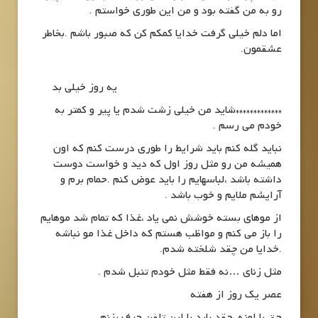
رو به من گفته بود و من این طوری خواستم .
اما دلم خیلی گرفت خدایا کمکم کن که صبور باشم .بخاطر
عشقمون.
یه روز خیلی بد
*************شاید من خیلی زشت شدم یا پیر و کمتر به
خودم می رسم .
نباید گله کنم باید شرایط را طوری درست کنم که اون
همیشه من رو مثل روز اول که دید و خواست دوست
داشته باشد ،لباسهایم را باید عوض کنم .حمام برم و
آرایشم ملایم و خوب باشد .
از موهای بسته خوشش نمی یاد ،غذا که تمام شد موهایم
را باز می کنم و مواظب هستم که داخل غذا مو نباشه
.خدایا من چقد شلخته شدم.
مثل زنای …نه فقط مثل خودم تنبل شدم .
عصر یک روز از هفته
حق با اونه ،چقد باید با این تلفن حرف بزنم .