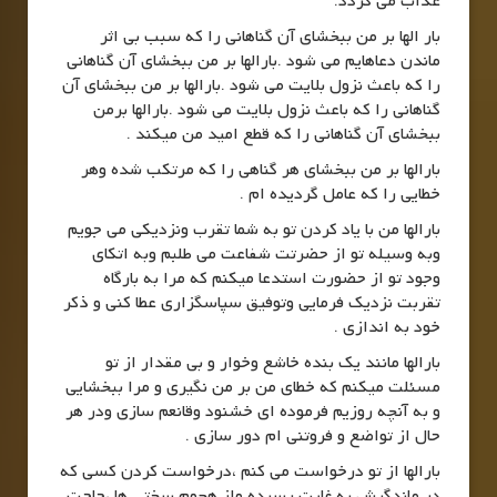
عذاب می گردد.
بار الها بر من ببخشای آن گناهانی را که سبب بی اثر
ماندن دعاهایم می شود .بارالها بر من ببخشای آن گناهانی
را که باعث نزول بلایت می شود .بارالها بر من ببخشای آن
گناهانی را که باعث نزول بلایت می شود .بارالها برمن
ببخشای آن گناهانی را که قطع امید من میکند .
بارالها بر من ببخشای هر گناهی را که مرتکب شده وهر
خطایی را که عامل گردیده ام .
بارالها من با یاد کردن تو به شما تقرب ونزدیکی می جویم
وبه وسیله تو از حضرتت شفاعت می طلبم وبه اتکای
وجود تو از حضورت استدعا میکنم که مرا به بارگاه
تقربت نزدیک فرمایی وتوفیق سپاسگزاری عطا کنی و ذکر
خود به اندازی .
بارالها مانند یک بنده خاشع وخوار و بی مقدار از تو
مسئلت میکنم که خطای من بر من نگیری و مرا ببخشایی
و به آنچه روزیم فرموده ای خشنود وقانعم سازی ودر هر
حال از تواضع و فروتنی ام دور سازی .
بارالها از تو درخواست می کنم ،درخواست کردن کسی که
در ماندگیش به غایت رسیده واز هجوم سختی ها ،حاجت