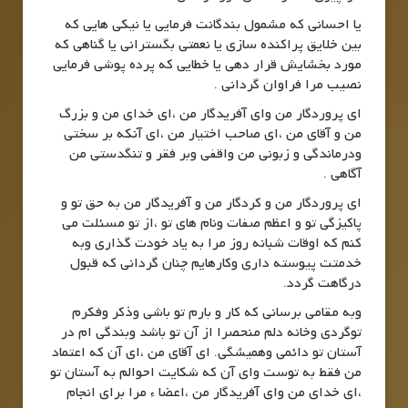
یا احسانی که مشمول بندگانت فرمایی یا نیکی هایی که
بین خلایق پراکنده سازی یا نعمتی بگسترانی یا گناهی که
مورد بخشایش قرار دهی یا خطایی که پرده پوشی فرمایی
نصیب مرا فراوان گردانی .
ای پروردگار من وای آفریدگار من ،ای خدای من و بزرگ
من و آقای من ،ای صاحب اختیار من ،ای آنکه بر سختی
ودرماندگی و زبونی من واقفی وبر فقر و تنگدستی من
آگاهی .
ای پروردگار من و کردگار من و آفریدگار من به حق تو و
پاکیزگی تو و اعظم صفات ونام های تو ،از تو مسئلت می
کنم که اوقات شبانه روز مرا به یاد خودت گذاری وبه
خدمتت پیوسته داری وکارهایم چنان گردانی که قبول
درگاهت گردد.
وبه مقامی برسانی که کار و بارم تو باشی وذکر وفکرم
توگردی وخانه دلم منحصرا از آن تو باشد وبندگی ام در
آستان تو دائمی وهمیشگی. ای آقای من ،ای آن که اعتماد
من فقط به توست وای آن که شکایت احوالم به آستان تو
،ای خدای من وای آفریدگار من ،اعضا ء مرا برای انجام