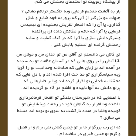
از پیشگاه ربوبیت تو استدعای بخشش می کنم.
باز به آتشت معذبم فرمایی وبه خاکسترخزلانم نشانی ؟
هیهات ،تو بزرگتر از آنی که پرورده خود ضایع و باطل
گذاری، یا آن را که افتخار تقربش بخشیده ای تبعیدش
فرمایی یا آنرا که خانه و مکانش داده ای پراکنده
وسرگردانش سازی یا آنرا که در کنف کفایت و سایه
رحمتش گرفته ای تسلیم بلایش کنی .
ای کاش می دانستم ای آقای من تو خدای من و مولای من
،آیا آتش را بر روی هایی که در آستان عظمت تو به سجده
در آمده اند بر زبان هایی که صادقانه وحدانیت تو را گویا
وبه سپاسگزاری تو مد حت افزا شده اند و یا دل هایی که
محققا به خدایی تو اقرار کرده اند ویا بر خاطرهایی که
پرتو دانش به آنها تابیده و خاشع در گاه تو گردیده اند .
یا اعضایی که در شهرستان بندگی تو افتخار فرمانبرداری
داشته وبا اقرار به گناهان خود در رحمت وبخشایش تو
کوبیده وقلبا در صدد بازگشت به سوی تو بوده اند مسلط
می سازی ؟
نه ای رب بزرگوار ما بر تو چنین گمانی نمی برم و از فضل
و کرم تو چنین خبری در نیافته ام .