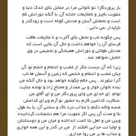
بار پروردگارا ،تو ناتوانی مرا در مقابل بلای اندک دنیا و
عقوبت ناچیز و ناملایمات حادثه آن ،با آنکه دورانش کم
است و تحملش آسان و مدتش کوتاه است و زودگذر و
ناپایدار ،می دانی .
پس چگونه تاب و تحمل بلای آخرت و نا ملایمات طاقت
فرسای آن را خواهم داشت و حال آن بلایی است که
مدتش طولانی و دورانش همیشگی و تخفیفی در وی
حاصل نخواهد شد .
زیرا که آن نیست مگر از غضب و انتقام و خشم تو ،آن
چنان غضب و انتقام و خشمی که زمین و آسمان ها تاب
آنرا نیاورند . پس حالم چگونه خواهد بود و حال آنکه من
بنده ناتوان خوار و بی مقدار و محتاج زاد و توشه عنایت
توام .ای خدای من وای پروردگار من و ای آقای من
،شکایت کدامین کارم به حضور تو آرم وبرای کدامش
ضجه وناله دکنم با عذاب درد ناک و سختی آن ،یا به طول
بلا و مدت آن پس اگر عقوبت مرا هم دشمنانت گردانیده
وبین من و اهل بلا الفت انداخته و میان من و دوستانتان
و اولیا ئت جدایی افکند از من در گذر و این همه خواری
و عذاب ها بر من روا مداری .