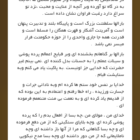
به در گاه تو آورده وبر آنچه از عنایت و محبت ،نزد تو
سراغ دارد رغبت فراوان نشان داده است .
بارالها سلطنتت بزرگ است و پاییگاه بلند و تدبیرت پنهان
است و آمریتت آشکار و قهرت همگان را مسلط است و
قدرتت همه جا جاری واحدی را از حوزه حکومتت فرار
میسر نمی باشد .
بارالها بر گناهانم بخشنده ای وبر قبایح اعمالم پرده پوشی
و سیئات عملم را به حسنات بدل کننده ای .نمی بینم غیر
حضرتت که خدایی جز اونیست .به پاکیت یاد می کنم وبه
ستایشت قیام .
خدایا بر نفس خود ستم ها کرده ام وبه نادانی جرات و
جسارت ورزیده ، راه خطا رفتم و اعتمادم به این بوده که
از قدیمم یاد کرده ای و به نعمت بی منت متنعمم فرموده
ای .
خدای من ، مولای من ،چه بسا از افعال بدم را که پرده
پوشی کرده ای .وچه بلایای سنگینی که از من دفع فرموده
ای و چه بسا گناهانی که مرا از آنها باز داشته ای وچه
ناملایماتی که از من دور داشته ای وچه بسا مدح نیکویی