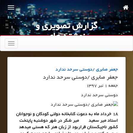
گزارش تصویری و
نوشته های
شهریور 96 تا
تعویض
ناوبری
خرداد 97
جعفر صابری /دوستی سرحد ندارد
جعفر صابری /دوستی سرحد ندارد
جمعه 1 تیر 1397
دوستی سرحد ندارد
18 خرداد ماه به دعوت کتابخانه دولتی کودکان و نوجوانان
استاد میر سعید میر شکر در شهر دوشنبه پایتخت
کشور تاجیکستان قراربود از زبان هنر که هستی میدهد