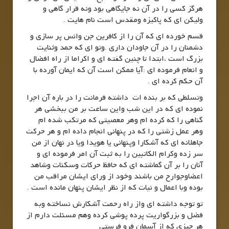
هرگز کسی را در آن نه جایگاهی بود ونه قرار گاهی و
ولیکن ای که پاکیزه ومقدس است نام هایت .
قسم خورده ای که آن را از کافرین جن وانس پر سازی و
دشمنان را در آن جاودان داری .وتو ای که حمد وثنایت
بزرگ است ،ابتدا تا چنین گفته ای و اکراما از راه افضال
و انعام فرموده ای :آیا ممکن است آن که ایمان آورده با
آن حکم کرده ای .
وتسلطی که بر بنده ات داشته فرمانت را در باره آن اجرا
نموده ای که در این شب واین ساعت بر من ببخشی هر
گناهی را که کرده ام وهر معصیتی که مرتکب شده ام
وهر عمل زشتی را که در پنهانی انجام داده ام و هر حرکت
جاهلانه ای که آشکارا وپنهانی یا هویدا ویا در نهان از من
سر زده وکرام الکاتبین را به ثبت آن امر فرموده ای و
آنان را بر آن گماشته ای که حافظ حرکات وسکنات وشاهد
اعضاوجوارح من باشند وخود از ورای ایشان مراقب من
بوده وبا اعمال و نیات که از نظر ایشان پنهان مانده است .
تو توجه داشته ای واز راه رحمت آشکارش نساخته وبه
فضل و بزرگواریت پرده پوشی کرده وهم مسئلت دارم از
هر چیزی که از آسمان فرو فرستی