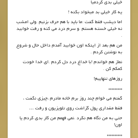
خیلی بدی کردمیا
یه کار خیلی بد میخواد بکنه !
اما دیشب فقط گفت :ما باید با هم حرف بزنیم .ولی امشب
نه خیلی خسته هستم .و سرم درد می کنه و رفت خوابید
.
من هم بعد از اینکه اون خوابید آمدم داخل حال و شروع
به نوشتن کردم .
نماز هم خواندم !با خداغ درد دل کردم .ای خدا خودت
کمکم کن .
روزهای تنهاییم!
*********
گفتم می خوام چند روز برم خانه مادرم ،چیزی نگفت ،
فقط مقداری پول گزاشت روی تلویزیون و رفت …
حتی به من نگاه هم نکرد .نمی فهمم من کار بدی کردم یا
اون!
**********