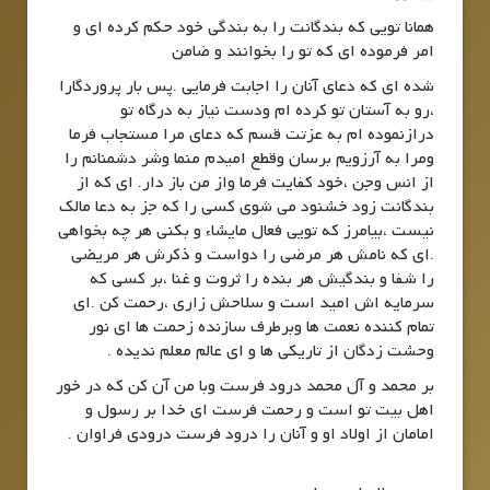
همانا تویی که بندگانت را به بندگی خود حکم کرده ای و
امر فرموده ای که تو را بخوانند و ضامن
شده ای که دعای آنان را اجابت فرمایی .پس بار پروردگارا
،رو به آستان تو کرده ام ودست نیاز به درگاه تو
درازنموده ام به عزتت قسم که دعای مرا مستجاب فرما
ومرا به آرزویم برسان وقطع امیدم منما وشر دشمنانم را
از انس وجن ،خود کفایت فرما واز من باز دار. ای که از
بندگانت زود خشنود می شوی کسی را که جز به دعا مالک
نیست ،بیامرز که تویی فعال مایشاء و بکنی هر چه بخواهی
.ای که نامش هر مرضی را دواست و ذکرش هر مریضی
را شفا و بندگیش هر بنده را ثروت و غنا ،بر کسی که
سرمایه اش امید است و سلاحش زاری ،رحمت کن .ای
تمام کننده نعمت ها وبرطرف سازنده زحمت ها ای نور
وحشت زدگان از تاریکی ها و ای عالم معلم ندیده .
بر محمد و آل محمد درود فرست وبا من آن کن که در خور
اهل بیت تو است و رحمت فرست ای خدا بر رسول و
امامان از اولاد او و آنان را درود فرست درودی فراوان .