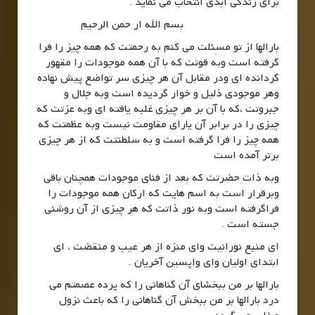
برای زندگی ابدی انتخاب می نماید .
بسم الله ار حمن الرحیم
بارالها از تو مسِئلت می کنم به رحمتت که همه چیز را فرا
گرفته است وبه قوتت که با آن همه موجودات را مقهور
گردانده ای ودر مقابل آن هر چیزی سر تواضع پیش نهاده
وهر موجودی ذلیل و خوار گردیده است وبه جلال و
جبروتت ،که با آن بر هر چیزی غلبه یافته ای وبه عزتت که
چیزی را در برابر آن یارای مقاومت نیست وبه عظمتت که
همه چیز را فرا گرفته است و به سلطنتت که از هر چیزی
برتر آمده است
وبه ذات حضرتت که بعد از فنای موجودات همچنان باقی
وبرقرار است به اسم هایت که ارکان همه موجودات را
فراگرفته است وبه نور ذاتت که هر چیزی از آن روشنی
جسته است .
ای منبع نورانیت وای منزه از هر عیب و منقضت ، ای
ابتدای اولیان وای واپسین آخریان .
بارالها بر من ببخشای آن گناهانی را که پرده عصمتم می
درد بارالها بر من ببخش آن گناهانی را که باعث نزول