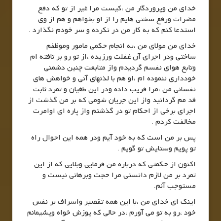
خدای من وپروردگار من ،کیست مرا غیر از تو که دفع
مضرات ورفع سختی هایم را از او بخواهم و هم از وی
استدعا کنم که به کار من در نکرده و سر خودم نگذارد .
خدای من مولای من ،به انجام حکمی مامور وموظفم
ساختی ودر اجرای آن غفلت ورزیده ،از تو رو بر تافته ام
وتابع هوای نفسم گردیدم واز متابعت چنین دشمنی
خودداری ننموده ام ،او هم با لذتهای آنی و خواهش های
نفسانی من ،مرا فریب داده ودر این طغیان و تمرد ثابت
قد مم گردانید واز این جریان شومی که بر من گذشت از
اجرای برخی از احکام تو در گذشتم واز پاره ای اوامرت
مخالفت کردم .
پس بر من است که به خود آیم ودر همه این احوال راه
تو پویم وستایش تو گویم .
اکنون از حکمتی که درباره من فرمایی وبلایی که از این
تمرد بر من لازم دانستی مرا حجت وبرهانی نیست و
مستوجب آنم.
اینک ای خدای من ،با این همه تقصیر واسراف بر نفس
خود ،رو به تو می آورم ،در حالی که پوزش خواه وپشیمانم