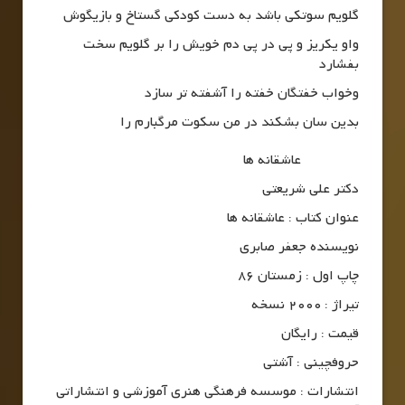
گلویم سوتکی باشد به دست کودکی گستاخ و بازیگوش
واو یکریز و پی در پی دم خویش را بر گلویم سخت
بفشارد
وخواب خفتگان خفته را آشفته تر سازد
بدین سان بشکند در من سکوت مرگبارم را
عاشقانه ها
دکتر علی شریعتی
عنوان کتاب : عاشقانه ها
نویسنده جعفر صابری
چاپ اول : زمستان 86
تیراژ : 2000 نسخه
قیمت : رایگان
حروفچینی : آشتی
انتشارات : موسسه فرهنگی هنری آموزشی و انتشاراتی