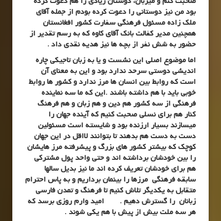
صحبت کنم و میزبان، دوستان زیادی را هم دعوت کرده
بود من نیز دوستانی را دعوت کرده بودم از جمله آقای
ملک زاده مسئول فرهنگی سفارت کشور افغانستان
همچنین مدیر کفالت بانک آقای کاوه که به رسم تقدیر از
حضور به شش نفر از بچه ها نیز هدیه نقدی داد .
اما موضوع اصلی این نشست و یا به زبان تاجیکی چاره
اندیشی دوستی سرحد ندارد بود و این به معنای آن
است که روابط بین انسان ها مرز ندارد و کشور ها روابط
خوبی باید با هم داشته باشند .این که ما سه نماینده
فرهنگی از سه کشور هم دین و هم زبان و هم فرهنگ
کنار هم برای نسلی صحبت کنیم که آینده جهان را
میسازند بسیار ارزنده بود و شایسته است مسئولین
دست به دست هم بدهند تا بتوانند لااقل در این جهان
کوچک که بیشتر کشور های بزرگ و پیشرفته مرز هایشان
را بین خودشان برداشته اند و حتی واحد پول مشترکی
هم برای خودشان تعریف کرده اند ما نیز بدیل سالها
سابقه فرهنگی مرزها را بینمان برداریم و به پاس احترام
متقابل به یکدیگر تلاش کنیم تا فرهنگ و تمدن فارسی
زبانان را گسترش دهیم . امید وارم روزی برسد که
هر سه ملت بیش از پیش با هم یکی شوند .