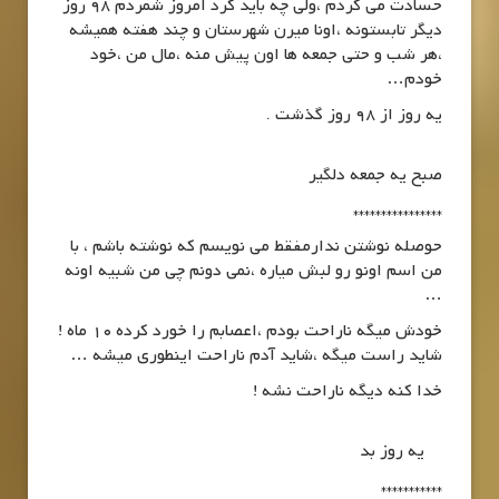
حسادت می کردم ،ولی چه باید کرد امروز شمردم 98 روز
دیگر تابستونه ،اونا میرن شهرستان و چند هفته همیشه
،هر شب و حتی جمعه ها اون پیش منه ،مال من ،خود
خودم…
یه روز از 98 روز گذشت .
صبح یه جمعه دلگیر
****************
حوصله نوشتن ندارمفقط می نویسم که نوشته باشم ، با
من اسم اونو رو لبش میاره ،نمی دونم چی من شبیه اونه
…
خودش میگه ناراحت بودم ،اعصابم را خورد کرده 10 ماه !
شاید راست میگه ،شاید آدم ناراحت اینطوری میشه …
خدا کنه دیگه ناراحت نشه !
یه روز بد
***********