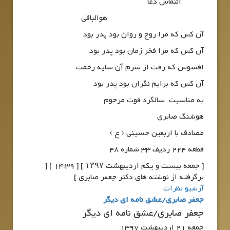
التماس دعا
هوالباقی
آن کس که مرا روح و روان بود پدر بود
آن کس که مرا فخر زمان بود پدر بود
افسوس که رفت از سرم آن سایه رحمت
آن کس که برایم نگران بود پدر بود
به مناسبت سالگرد فوت مرحوم
هوشنگ صابری
مصادف با اربعین حسینی ( ع )
قطعه 224 ردیف 33 شماره 48
[ جمعه بیست و یکم اردیبهشت ۱۳۹۷ ] [ 14:39 ] [
برگرفته از نوشته های دکتر جعفر صابری ]
آرشیو نظرات
جعفر صابری/عشق نامه ای دیگر
جعفر صابری/عشق نامه ای دیگر
جمعه 21 اردیبهشت 1397