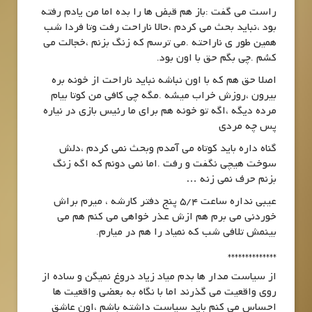
راست می گفت :باز هم قبض ها را بده اما من یادم رفته
بود ،نباید بحث می کردم ،حالا ناراحت رفت وتا فردا شب
همین طور ی ناراحته .می ترسم که زنگ بزنم ،خجالت می
کشم .چی بگم حق با اون بود.
اصلا حق هم که با اون نباشه نباید ناراحت از خونه بره
بیرون ،روزش خراب میشه .مگه چی کافی من کوتا بیام
مرده دیگه ،اگه تو خونه هم برای ما رئیس بازی در نیاره
پس چه مردی
گناه داره باید کوتاه می آمدم وبحث نمی کردم ،دلش
سوخت هیچی نگفت و رفت .اما نمی دونم که اگه زنگ
بزنم حرف نمی زنه …
عیبی نداره ساعت 5/4 پنج دفتر کارشه ، میرم براش
خوردنی می برم هم ازش عذر خواهی می کنم هم می
بینمش تلافی شب که نمیاد را هم در میارم.
**************
از سیاست مدار ها بدم میاد زیاد دروغ نمیگن و ساده از
روی واقعیت می گذرند اما با نگاه به بعضی واقعیت ها
احساس می کنم باید سیاست داشته باشم ،اون عاشق