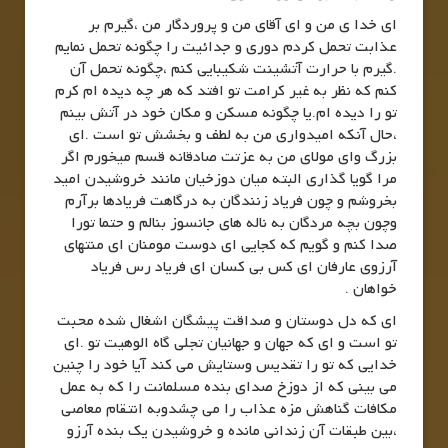
ای خدا ی من و ای آقای من و پروردگار من ،گیرم بر
عذابت تحمل کردم دوری و جدائیت را چگونه تحمل نمایم
.گیرم با حرارت آتشینت شکیبایی کنم ،چگونه تحمل آن
کنم که نظر به غیر کرامت تو افتد که هر چه دیده ام کرم
تو را دیده ام.یا چگونه مسکن و مکان خود در آتش بینم
،حال آنکه امیدواری من به لطف و بخشش تو است .ای
بزرگ وای مولای من به عزتت صادقانه قسم میخورم اگر
مرا گویا گذاری البته میان دوزخیان مانند خروشیدن امید
بخروشم و چون فریاد زنندگان به درگاهت فریادها برآرم
وچون بچه مردگان به ناله های جانسوز بنالم و حتما تورا
صدا کنم و گویم که کجایی ای دوست مومنان ای منتهای
آرزوی عارفان ای کس بی کسان ای فریاد رس فریاد
خواهان .
ای که دل دوستان و صداقت پیشگان اشغال شده محبت
تو است و ای که جهان و جهانیان تجلی گاه الوهیت تو .ای
خدایی که تو را تقدیس وستایش می کند آیا خود را چنین
می بینی که از دوزخ صدای بنده مسلمانت را که به عمل
مکافات گناهش مزه عذاب را می چشدوبه انتقام معاصی
،بین طبقات آن زندانی مانده و خروشیدن یک بنده آرزو