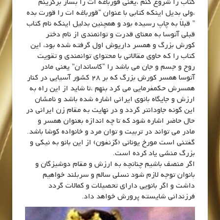
کتاب را شروع کنم ،یعنی قورباغه ات را بساز برگزینم
،ولی بدیل اینکه کتابی با عنوان “قورباغه ات را قورت بده
” قبلاً به چاپ رسیده بود و همچنین بدلیل اینکه نام کتاب
قبلی آتوسا به معنای قدرت و توانمندی از نام دختر
کورش بزرگ و همسر داریوش اول گرفته شده بود، این
کتاب را که حاوی مقالاتی با محتوای توانمندی و تقویت
روح و جسم و جان می باشد را “کاساندان” یعنی مادر
آتوسا همسر کورش بزرگ که بر 28 کشور آسیایی در کنار
همسرش حکمفرمایی می کرد بنهم ،تا شاید از این راه به
ارزش و جایگاه بانوی ایرانی اشاره شده باشد و نامشان
این گونه جاودانتر گردد و در نهایت به مقام زن ایرانی در
حال حاضر اشاره شود که تا چه اندازه بعنوان همسر و
مادر می تواند در تربیت و توان مرد و خانواده کوشا باشد.
گفتنی است مورخ یونانی (گزنفون) از این بانو به نیکی و
بزرگ منشی یاد کرده است.
اگر منصف باشیم چنانچه به ارزش و مقام دوشیزگان و
بانوان توجه لازم شود نسلی سالم و سربلند خواهیم
داشت و اگر بانویی دارای تحصیلات و کمالات گردد
فرزندانی شایسته پرورش خواهد داد.