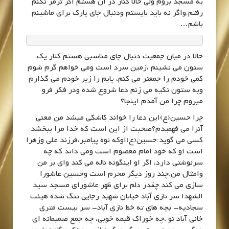
به مسجد بروم ولی حالا کنار در آن هستم اگر ترمز نکنم
رفتم.واگر نه باید بایستم ودنبال جای پارک برای ماشینم
باشم…
حالا در میان جمعیت دنبال جای مناسبی هستم کنار یک
ستون می نشینم ،زمین سرد است ومی خواهم گرم شوم
کمی خودم را جمعتر می کنم، پایم را زیر خودم می گذارم
وبه ستون تکیه می زنم دعا شروع شده ودر فکر فرو
میروم چرا من آمدم اینجا؟
چرا حسین(ع)این دعا را خواند کاشکی میشد من معنی
آنرا می فهمیدم؟صحبت از این است که خدا مرا ببخشد
کسی می گوید:حسین(ع)اوکه نوه پیامبر،فرزند علی وزهرا
است او که خود امام معصوم است ومی داند که چه
سرنوشتی دارد، اگر او اینگونه ناله می کند وای بر من
وامثال من.چند روز دیگر محرم است وحسین عاشورا
سازی می کند.چقدر دلم برای ظهر عاشورای مسجد سید
الشهدا سر نازی آباد خیابان شهید رجایی تنگ شده هیئت
سجادیه- بچه های ته خط نازی آباد- سر بیست متری
خانی آباد نو ،چه خوراک قیمه خوبی، چه جمع صمیمانه ای