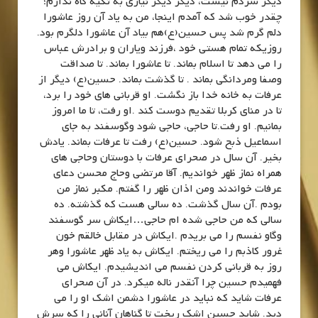
دیگر سردم نیست، دیگر دیگر نیازی به تکیه گاه ندارم؛
چقدر خوب شد که آمدم اینجا، من به یاد آن روز عاشورا
دلم گرم شد پس حسین(ع)هم بیاد آن عاشورا دلگرم بود.
روزیکه تمام هستی خود ،فرزند ویاران و برادرش عباس
را می دهد تا اسلام بماند. تا عاشورا بماند. تا صداقت
وصفا ومردانگی بماند . تا گذشت بماند. حسین(ع) دیگر از
عرفات به خانه خدا باز نگشت. او قربانی های خود را برد،
تا در منای کربلا تقدیم دوست کند .او رفت، تا ما امروز
بمانیم. او رفت.تا حاجی، حاجی شود وگوسفند به جای
اسماعیل ذبح شود. حسین(ع) رفت تا عرفات بماند. یادش
بخیر. آن سال در صحرای عرفات با دوستان وحاجی های
همراه نماز ظهر خواندیم. آقا مرتضی وحاج محسن دعای
عرفات خواندند ومن اذان ظهر را گفتم. مکبر نماز من
بودم .آن سال گذشت. ده سالی هست که گذشته. ده
سالی که من حاجی شده ام حاجی…ایکاش سر گوسفند
وگاو نفسم را می بریدم .ایکاش در مقابل خالقم خون
غرور کاذبم را می ریختم. ایکاش به یاد ظهر عاشورا وهر
روز به قربانی کردن نفسم می اندیشیدم. ایکاش می
فهمیدم حسین چرا آنقدر ناله میکرد. در آن صحرای
عرفات شاید که نباید در عاشورا دشمن اشک او را می
دید. شاید حسین اشک ریخت تا گناهان آنانی را که سرش