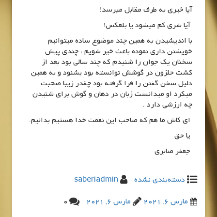
آیا خیری به طرف مقابل میرسد!
آیا شری کم میشود یا بلعکس!
با اندیشیدن به همین چند موضوع ساده میتوانیم
خویشتن داری نموده باعث خیر شویم ، چندی پیش
سخنان یک جوان را شنیدم که چند سالی بود بعد از
کشت حلزون در گوشش توانسته بود بشنود و به همین
دلیل سخن گفتن را فرا گرفته بود چقدر زیبا صحبت
میکرد او میدانست زبان در دهان و گوش برای شنیدن
چه ارزشی دارد .
ای کاش ما هم که صاحب این نعمت خدا هستیم بدانیم.
یا حق
جعفر صابری
دسته‌بندی نشده
saberiadmin
مارس 6, 2021
مارس 6, 2021
0