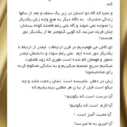
کند.
و عجبا که گاه دو انسان در زیر یک سقف و بعد از سالها
زندگی مشترک به ناگاه دیگر به هیچ وجه زبان یکدیگر
را متوجه نمی شوند و گاه علی رغم فاصله کوتاه بینشان
چنان فریاد میزنند که گویی کیلومتر ها از یکدیگر دور
هستند!
ای کاش می فهمیدیم در قرن ارتباطات چقدر از ارتباط با
یکدیگر دور شده ایم . علی رغم سواد و دانشمان چقدر
شعور و فهممان کم شده است طوری که زود قضاوت
میکنیم سریع تصمیم میگیریم و به سادگی محکوم کرده
رأی صادمیشود!
زبان در دهان شایسته است نشان رحمت باشد و چه
نیکو است قبل از بیا ن هر مطلبی بیندیشیم که :
آیا درست است که بگوئیم !
آیا لازم است که بگوئیم!
آیا محبت آمیز است !
آیا خیری به ما میرسد!