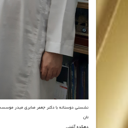
نشستی دوستانه با دکتر جعفر صابری میدر موسسه
تان
دهکده آشتی