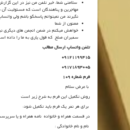
سلامتی شما، خیر تلفن من نیز در این گزارش 
مهاجرین و پناهندگان است که مسئولیت آن با 
نگیرند من نمیتوانم پاسخگو باشم ولی واتس
ممنون از شما
خواهش میکنم در ضمن انجمن های دیگری نیز 
سفیران صلح که قول یاری به ما را داده اس
تلفن واتساپ ارسال مطالب
09121199415
09171893005
فرم شماره 109
با عرض سلام
روش تکمیل این فرم به شرح زیر است
برای هر نفر یک فرم باید تکمیل شود:
در قسمت همراه و خانواده نامه همراه و یا سرپرست
نام و نام خانوادگی :