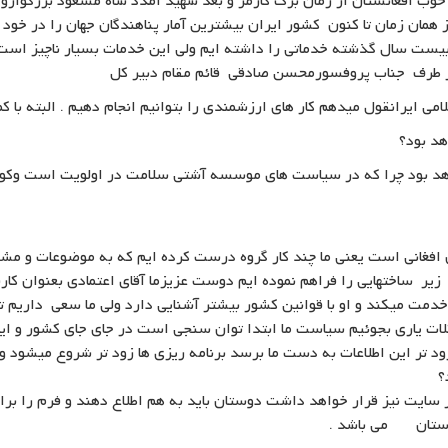
ب افغانستان از زمان برک کارمر و بعد شهید امدد شاه مسعود بزرگوارو 
 همان زمان تا کنون کشور ایران بیشترین آمار پناهندگان جهان را در خود ج
ل بیست سال گذشته خدماتی را داشته ایم ولی این خدمات بسیار ناچیز است
ز طرف جناب پروفسورمحسن صادقی قائم مقام دبیر کل
ایرانقول میدهم کار های ارزشمندی را بتوانیم انجام دهیم . البته با کم
د بود؟
اهد بود چرا که در سیاست های موسسه آشتی سلامت در اولویت است وکودکا
فغانی است یعنی ما چند کار گروه درست کرده ایم که به موضوعات و مشک
ر ساختهایی را فراهم نموده ایم دوست عزیزما آقای اعتمادی بعنوان کارشن
دمت میکند و او با قوانین کشور بیشتر آشنایی دارد ولی ما سعی داریم تا 
لات یاری بجوئیم سیاست ما ابتدا توان سنجی است در جای جای کشور و ای
 زود تر این اطلاعات به دست ما برسد برنامه ریزی ها زود تر شروع میشود و
؟
سایت نیز قرار خواهد داشت دوستان باید به هم اطلاع دهند و فرم را برای
دوستان می باشد .