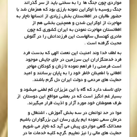
مواردی چون جنگ ها را به سختی باید از سر گذراند
جنگ روسیه با اوکراین نمونه بارزی بود که همزمان شد با
حضور طالبان در افغانستان بخش زیادی از انسانها ناچار به
مهاجرت از اوکراین شدن و همچنین بخشی هم از
افغانستان مهاجرت نمودن به ایران کشوری که چون
مادری کهنسال سالهاست این فرزندانش را در آغوش
محبت گرفته است .
به لطف خدا وند امنیت این نعمت الهی که بدست فرد
فرد خدمتگزاران این سرزمین در جای جایش موجود
است فرصتی را فراهم نموده تا زنان و کودکان مهاجر
افغانی با اطمینان خاطر خود را به پایان برسانند و امید
حمایت های مردمی و دولت ایران دل گرم باشند.
جای تاسف دارد که گاه با این عزیزان کم لطفی میشود و
بسیار غم انگیز است که در بعضی مواقع این دوستان از
طرف هموطنان خود مورد آزار و اذیت قرار میگیرند.
موا در حد توانمان در سه بخش آموزش ، اشتغال و
درمان سعی نموده ایم یاری رسان این بزرگواران باشیم
معذالک گاهی مواردی پیش می آید که ناچار می شویم
حمایت های مالی را نیز نماییم .گرچه کلیه خدمات ما در