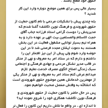
حقوق خود مطلع باشند .
بسیار عالی پس برای همین موضع دوباره وارد این کار
شدید ؟
بله چندی پیش با تشکیلات مردمی با نام
کانون حمایت از
حقوق شهروندی و فرهنگ نوین (کاشف)
آشنا شدم که
مدیریتش را دوست گرامی استاد فرزانه جناب آقای
حجت الاسلام والمسلمین بیت الهی بر عهده دارد و به
همراه تیم بسیار توانایی مشغول فعالیت در این بخش
هستند به دعوت ایشان مجدد فرصتی شد تا در این
حوضه وارد شوم ولی پیش از این نیز افتخار این را
داشتم و دارم که در ستاد امر به معروف و نهی از منکر
در قالب مدیر تشکل مردمی و جهادی فرهنگی و اجتماعی
سبک زندگی اصلاح الگوی مصرف خدمت نمایم .لازم
میدانم عرض کنم ستاد امر به معروف و نهی از منکر یکی
از مهمترین خدماتش همین موضوع حقوق شهروندی است
که انشالله به وقتش مفصل صحبت خواهیم نمود.
پس در حال حاضر با
کانون حمایت از حقوق شهروندی و
فرهنگ نوین (کاشف)
همکاری خود را شروع نموده اید؟
تا اندازه ای ، در واقع ما تلاش داریم این کانون را فعال تر