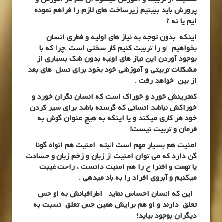
پرورش باید ببینیم زیرساخت های لازم را فراهم نموده
ایم یا نه ؟
اینکه بدون توجه به نیاز های اولیه و فطری انسان
بخواهیم او را تربیت کنیم کار سختی است .چرا که با
بوجود آوردن این نیاز های اولیه بدون شک بسیاری از
مشکلات تربیتی و آموزشی خود بخود برای نسل های بعد
از بین خواهد رفت .
کمترینش خورد و خوراک است که انسان نگران خورد و
خوراکش نباشد انسانی که گرسنه باشد برای سیر کردن
خود هر کاری میکند و یا اینکه به هیچ عنوان گوش به
فرمان و تربیت نیست!
امنیت هم بسیار مهم است البته امنیت هم انواه گونا
گن دارد که می توان امنیت از زبان و زخم زبان و حسادت
یا تهمت و افترا ح را هم امنیت دانست ، راحت غیبت
میکنیم و آبروی افراد را به باد میدهی .
این که انسان احساس نماید اطرافیانش به او حس
تعلق دارند و او هم برایش همین حس تعلق نسبت به
دیگران بوجود بیاید!