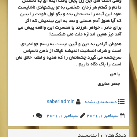
وقتی اشک های این زن پایان یافت آینه ای به دستش
دادم و گفتم هر زمان شخصی به تو پیشنهادی ناشایست
نمود این آینه را بدستش بده و بگو اول خودت را ببین
که آیا هنوز آدم هستی و بعد به این بیندیش که اگر
برای مادر ، خواهر ،فرزند یا همسرت این واقعه پیش می
آمد نیز همین اندازه دلت نمی شکست!
هموطن گرامی به دین و آیین نیست به رسم جوانمردی
است و شرف انسانیت اندیشه ناپاک از ذهن ناسپاس
سرچشمه می گیرد چشمانمان را که هدیه و لطف خالق مان
است را پاک نگاه داریم .
یا حق
جعفر صابری
دسته‌بندی نشده
saberiadmin
سپتامبر 1, 2021
سپتامبر 1, 2021
0
دیدگاهتان را بنویسید