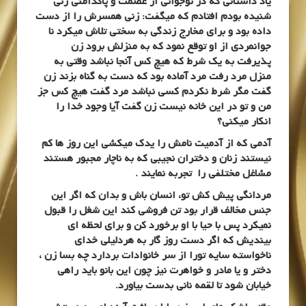
یاد داستانی که در نوجوانی از عصمت و پاکدامنی زنی
شنیده بودم افتادم که میگفت: زنی همسرش را از دست
داده بود و برای مخارج زندگی به سختی تلاش میکرد نا
جوانمردی از او توقع نمود که به منزلش برود زن
پذیرفت به یک شرط که هیچ کس آنجا نباشد وقتی به
منزل مرد رفت مرد آماده بود که دست به گناه بزند زن
گفت مگر شرط نکردم کسی نباشد مرد گفت هیچ کس جز
من و تو در این خانه نیست زن گفت آیا وجود خدا را
انکار میکنی؟
آدمی که از آدمیت نامش را یدک میکشی این روز ها کم
نیستند زنان و دختران نجیبی که به ناچار مجبور هستند
مشاغل مختلفی را تجربه نمایند .
مردانگی پیش کش تو، انسان باش و بدان که اگر این
جنس مخالف قرار بود تن فروشی کند این شغل را قبول
نمیکرد پس با حیا با او برخورد کن و برای لحظه ای
بیندیش که اگر دست روز گار به هردلیلی خدای
ناخواسته سایه تورا از سر خانوادات بردارد چه بسا زن ،
دختر و یا مادر و خواهرت نیز چون این بانو باید راهی
خیابان شود تا لقمه نانی بدست بیاورد.