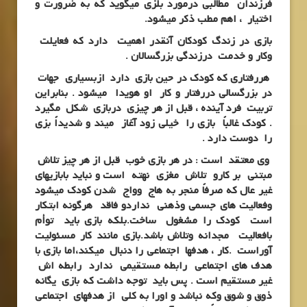
فرزندان مطالبی درمورد بلزی میگوید که به ضرورت و
اختیار ، اهم مطب ذکر میشود.
بازی در زندگ کودکان آنقدر اهمیت دارد که فعایلت
وکار و خدمت درزندگی بزرگسالان .
هررفتاری که کودک در حین بازی دارد ازبسیاری جهات
در بزرگسالی دررفتار و کار او هویدا میشود . بنابراین
تربیت فرد آینده ، قبل از هر چیزی دربازی شکل مگیرد
. کودک غالباً بازی را خیلی زود آغاز میند و شدیداً بزی
را دوست دارد .
وی معتقد است : در هر بازی خوب قبل از هر چیز تلاش
مبتنی بر کارو تلاش مغزی نهته است و نباید بابازیهای
غیر عال که صرفاً منجر به هاج وواج شدن کودک میشود
وفعالیت های جسمی وذهنی نداردو فاقد هرگونه ابتکار
است کودک را مشغول ساخت.بلکه بازی باید توأم
بافعالیت مجدانه وتلاش باشد.بازی مانند کار مسئولیت
آوراست .کار ، هدفها اجتماعی را دنبال میکند،اما بازی با
هدف های اجتماعی رابطه مستقیمی ندارد رابطه اش
غیر مستقیم است . پس باید توجه داشت که بازی یگانه
ذوق و شوق وکه نباشد و اورا به کلی از هدفهای اجتماعی