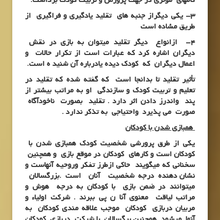
گامهای موثری در جهت پرورش و تربیت کودک برداشت.
3- یکی دیگراز جنبه های تقلید یادگیری و فراگیری از
طریق مشاده است
4- ازانواع دیگر تقلید میتوان به بازی در نقش
دیگران اشاره کرد که عبارات است از تکرار حالات و
اعمال دیگران که کودک دیده یادرباره آن شنید ه است.
تأثیر تقلید تا بدانجا است که گفته شده که تقلید در
تعلیم و تربیت کودک و سازندگی او به مراتب بیشتر از
پند واندرز دادن اثر دارد . تقلید بصورت ناخودآگاه
صورت می پذیرد واحتیاجی به تذکر ندارد .
همبازی شدن با کودکان
یکی از طرق پرورشی شخصیت کودک همبازی شدن با
کودکان است و کارهای کودکان در موقع بازی و همچنین
سخنانی که میگویند حاکی ازطرز تفکر وروحیه آنهاست و
نشان دهنده درجه شخصیت آنان است .بزرگسالان
میتوانند در ضمن بازی با کودکان به درجه هوش و
مراتب لیاقت معنوی آنا ن پی ببرند . شرکت اولیاء و
مربیان دربازی کودکان موجب علاقه مندی کودکان به
آنها میشود. همچنین برگسالان با شرکت دربازی کودکان