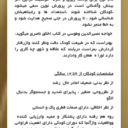
بینش وآشنائی است در پرورش نوین سعی میشود
،کودکان شناخته شوند ،استعداد ها و رغبتاهیشان
شناسائی شود ، تا پرورش در جتی صحیح هدایت شود و
به خطا منجر نشود
خواجه نصیرالدین وطوسی در کتاب اخلاق ناصری میگوید:
بهتراست که در طبیعت کودک دقت ونظر کنند وازرفتار
کردارش بفراست دریابند که علاقه و ذوق چه کاری را
دارد اورا ه همان کار وادارند.
مشخصات کودکان از 6تا 12 سالگی
از نظر بدنی: ضعیف امادر حال رشد
از نظرروحی: متغیر ، پذیرای شدید و جستجوگر بدنبال
الگو
از نظر اخلاقی: دارای صفات فطری پاک و انسانی
روه هم رفته دارای پشتکار و مفید وارزیابی کننده
وواقعیات وازآنجا که دوران کودکی دارای اهمیت فراوانی