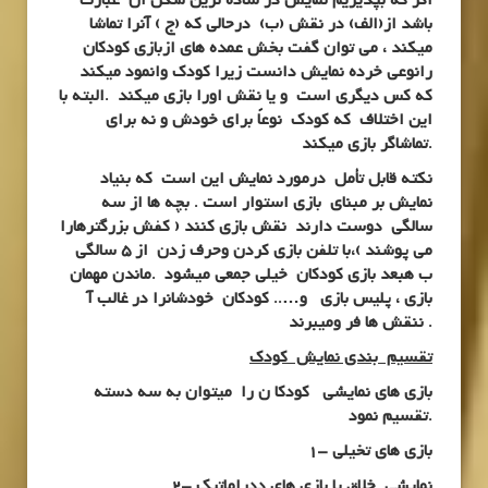
اگر که بپذیریم نمایش در ساده ترین شکل آن عبارت
باشد از(الف) در نقش (ب) درحالی که (ج ) آنرا تماشا
میکند ، می توان گفت بخش عمده های ازبازی کودکان
رانوعی خرده نمایش دانست زیرا کودک وانمود میکند
که کس دیگری است و یا نقش اورا بازی میکند .البته با
این اختلاف که کودک نوعاً برای خودش و نه برای
تماشاگر بازی میکند.
نکته قابل تأمل درمورد نمایش این است که بنیاد
نمایش بر مبنای بازی استوار است . بچه ها از سه
سالگی دوست دارند نقش بازی کنند ( کفش بزرگترهارا
می پوشند )،با تلفن بازی کردن وحرف زدن از 5 سالگی
ب هبعد بازی کودکان خیلی جمعی میشود .ماندن مهمان
بازی ، پلیس بازی و….. کودکان خودشانرا در غالب آ
ننقش ها فر ومیبرند .
تقسیم بندی نمایش کودک
بازی های نمایشی کودکا ن را میتوان به سه دسته
تقسیم نمود.
1- بازی های تخیلی
2- نمایشی خلاق یا بازی های ددراماتیک