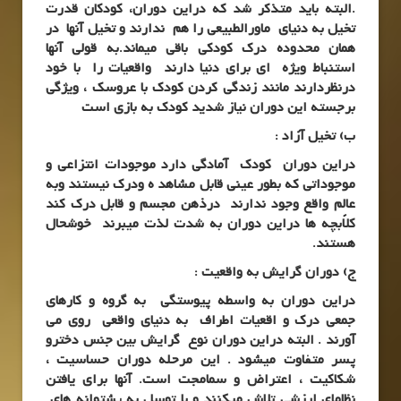
.البته باید متذکر شد که دراین دوران، کودکان قدرت
تخیل به دنیای ماورالطبیعی را هم ندارند و تخیل آنها در
همان محدوده درک کودکی باقی میماند.به قولی آنها
استنباط ویژه ای برای دنیا دارند واقعیات را با خود
درنظردارند مانند زندگی کردن کودک با عروسک ، ویژگی
برجسته این دوران نیاز شدید کودک به بازی است
ب) تخیل آزاد :
دراین دوران کودک آمادگی دارد موجودات انتزاعی و
موجوداتی که بطور عینی قابل مشاهد ه ودرک نیستند وبه
عالم واقع وجود ندارند درذهن مجسم و قابل درک کند
کلاًبچه ها دراین دوران به شدت لذت میبرند خوشحال
هستند.
ج) دوران گرایش به واقعیت :
دراین دوران به واسطه پیوستگی به گروه و کارهای
جمعی درک و اقعیات اطراف به دنیای واقعی روی می
آورند . البته دراین دوران نوع گرایش بین جنس دخترو
پسر متفاوت میشود . این مرحله دوران حساسیت ،
شکاکیت ، اعتراض و سمامجت است. آنها برای یافتن
نظامای ارزشی تلاش میکنند و با توسل به پشتوانه های