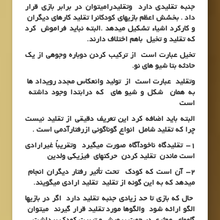
جنبه تقلیدی دارد وتقلیدرامیتوان در برابر بازی قرار
داد . بخشش اعظم بازیهای کودکانرا تقلید کارهای دیگران
و کارکرد اشیاء تشکیل میدهد .البته نباید فراموش کرد
که تقلید و تخیل باهم اختلاف دارند.
تخیل عبارت است از ترکیب کردن دوباره وجوهی از یک
حادثه بتا شیو های نو.
وتقلید عبارت است از تولید وانعکاس مجدد رویداد ها
به همان شکل و شیو های که درابتدا وجود داشته
است
البته باید اضافه کرد این تعریف دقیقی از تقلید نیست
چرا که تقلید شامل انواع گوناگونی ازرفتارآدمی است .
1- تقلیدگاه ناخودآگاه صورت میگیرد وتقریباً غیرارادی
است ماندن تقلید کردن حرکتهای فیزیکی ولدین
2- آن است که کودک تحت تأثیر رفتار دیگران انجام
میدهد که به این گونه از تقلید تقلید ارادی میگویند.
حال که بازی تا حد زیادی جنبه تقلید دارد اگر در بازیها
الگو ارائه شود والگوها مورد تقلید قرار گیرند میتوان