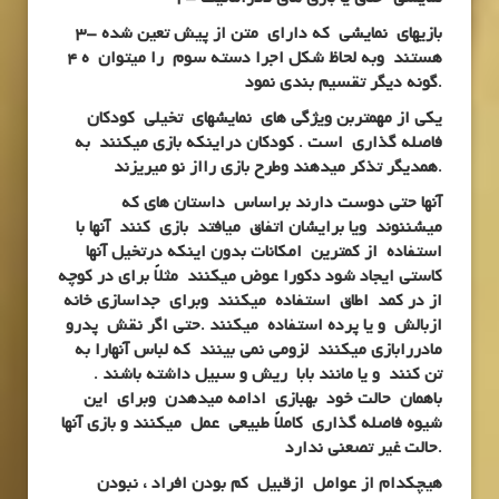
3- بازیهای نمایشی که دارای متن از پیش تعین شده
هستند وبه لحاظ شکل اجرا دسته سوم را میتوان ه 4
گونه دیگر تقسیم بندی نمود.
یکی از مهمتربن ویژگی های نمایشهای تخیلی کودکان
فاصله گذاری است . کودکان دراینکه بازی میکنند به
همدیگر تذکر میدهند وطرح بازی رااز نو میریزند.
آنها حتی دوست دارند براساس داستان های که
میشننوند ویا برایشان اتفاق میافتد بازی کنند آنها با
استفاده از کمترین امکانات بدون اینکه درتخیل آنها
کاستی ایجاد شود دکورا عوض میکنند مثلاً برای در کوچه
از در کمد اطاق استفاده میکنند وبرای جداسازی خانه
ازبالش و یا پرده استفاده میکنند .حتی اگر نقش پدرو
مادررابازی میکنند لزومی نمی بینند که لباس آنهارا به
تن کنند و یا مانند بابا ریش و سبیل داشته باشند .
باهمان حالت خود بهبازی ادامه میدهدن وبرای این
شیوه فاصله گذاری کاملاً طبیعی عمل میکنند و بازی آنها
حالت غیر تصعنی ندارد.
هیچکدام از عوامل ازقبیل کم بودن افراد ، نبودن