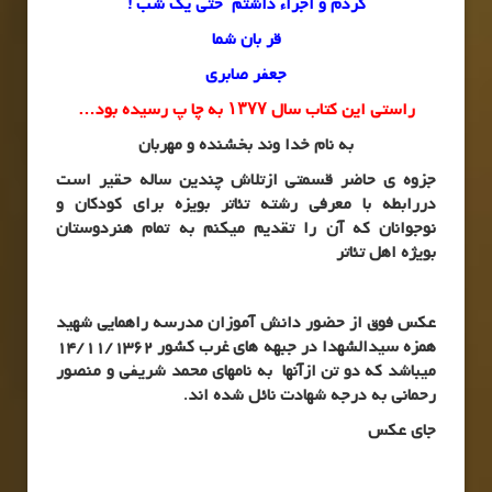
کردم و اجراء داشتم حتی یک شب !
قر بان شما
جعفر صابری
راستی این کتاب سال ۱۳۷۷ به چا پ رسیده بود…
به نام خدا وند بخشنده و مهربان
جزوه ی حاضر قسمتی ازتلاش چندین ساله حقیر است
دررابطه با معرفی رشته تئاتر بویزه برای کودکان و
نوجوانان که آن را تقدیم میکنم به تمام هنردوستان
بویژه اهل تئاتر
عکس فوق از حضور دانش آموزان مدرسه راهمایی شهید
همزه سیدالشهدا در جبهه های غرب کشور 14/11/1362
میباشد که دو تن ازآنها به نامهای محمد شریفی و منصور
رحمانی به درجه شهادت نائل شده اند.
جای عکس