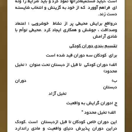
است ،نباید مستقیماًدرآنها نفوذ کرد و باید شرایط را ونه
ای فراهم آوورد که از خود به گزینش و انتخاب شایسته
دست زند.
درواقع برایش محیطی پر از نشاط خوشرویی ؛ اعتماد
وصداقت ، جوشش و همکاری ایجاد کرد .محیطی توأم با
شادی آرامش
تقسیم بندی دوران کودکی
برای کودکان سه دوران قید شده است
الف) دوران کودکی تا قبل از دبستان تحت عنوان ( تخیل
محدود)
ب) دوران
دبستان
تخیل آزاد
ج )دوران گرایش به واقعبت
الف) تخیل محدود “
این دوران خاص کودکان تا قبل ازدبستان است .کودک
دراین دوران پذیرش دنیای وافعیت و مادی راندارد