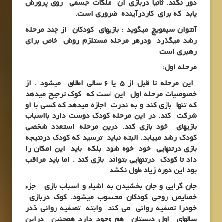
دور نکند. ثانیاً دربازی آن ملکات جسمی روی پرورش
یابد که برای کاردرآینده ضروری است.
آنتوان سیمویچ میگوید : بازیهای کودکان از چند مرحله
رشد میگذرد ودرهر مرحله مستلزم روش خاص برای
رهبری است
مرحله اول:
این مرحله تا قبل از 5 یا 6 سالی اطلاق میشود . از
خصوصیات مرحله اول این است که کوک ترجیح میدهد
که تنها بازی کند و به ندرت اجازه میدهد که کسی با او
شرکت کند. در این مرحله کودک دوست دارد بااسباب
بازیهای خود بازی کند. درین مرحله استعدد شخصی
کودک رشد مییابد. البته نباید ترسید که کودک درنتیجه
بازی درتنهایی خود خوه شود بلکه باید این امکان را
داد تا کودک درتنهایی بتواند بازی کند . اما باید مراقب
بود این دوره زیاد طول نکشد
جان گرایی و جان بخشیدن به اشیاء و اسباب بازی جزء
خصایص روحی کودکان محسوب میشود. کوک دربازی
خودرا تصفیه روانی می کند وابته تصفیه روانی ذدر
سالهای اول دبستان هم وجود دارد همچنین دراین