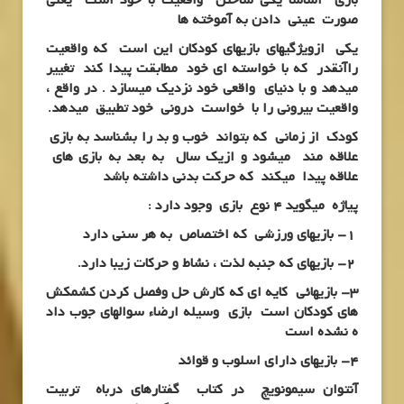
بازی اساساً یکی ساختن واقعیت با خود است یعنی
صورت عینی دادن به آموخته ها
یکی ازویژگیهای بازیهای کودکان این است که واقعیت
راآنقدر که با خواسته ای خود مطابقت پیدا کند تغییر
میدهد و با دنیای واقعی خود نزدیک میسازد . در واقع ،
واقعیت بیرونی را با خواست درونی خود تطبیق میدهد.
کودک از زمانی که بتواند خوب و بد را بشناسد به بازی
علاقه مند میشود و ازیک سال به بعد به بازی های
علاقه پیدا میکند که حرکت بدنی داشته باشد
پیاژه میگوید 4 نوع بازی وجود دارد :
1- بازیهای ورزشی که اختصاص به هر سنی دارد
2- بازیهای که جنبه لذت ، نشاط و حرکات زیبا دارد.
3- بازیهائی کایه ای که کارش حل وفصل کردن کشمکش
های کودکان است بازی وسیله ارضاء سوالهای جوب داد
ه نشده است
4- بازیهای دارای اسلوب و قوائد
آنتوان سیمونویچ در کتاب گفتارهای درباه تربیت