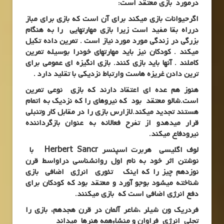
درمورد بازی معتقد است:
اگرحیوانات بازی میکند برای آن است که بازی برای مباز
درراه بقا مفید است زیرا بازی مهارتهایی را به هنگام
بزرگی در زندگی مورد مورد نیاز است . تمرین داده تکیل
میکند . کودکان نیز باید مهارتهای خودرا بوسیله تمرین
کاملند . آنها باید بازی کنند. بازی انگیزه ای عمومی برای
ترین دادن غریزه هاست وارتباط نزدیکی با تقلید دارد .
هنوز هم عده ای اعتقاد دارند که بازی نوعی تمرین
است.شالو معتقد بود که نیروهای را که نزدیک به اتمام
هستند تجدید میکند.لازارس بازی را در مقابل کار وتنبلی
قرار میدهدو از تفرح فعالانه به عنوان بازگرداننده
نیرودفاع میکند.
لوف اگلیسی هربرت اسپنسر Herbert Sancr با
نوشتن اثر خود به نام اول روانشناسی دراواسط قرن
نوزدهم چیز را که اینک تئوری انرژی اضافی بازی
شناخته میشود بوجو آورد و معتقد بود که کودکان برای
دفع انرژی اضافی است که بازی میکنند.
فردریک ون شیلر ،شاعر آلمان در قرن هجدهم، بازی را
تجلی انرژی فراوان و منشاءهمه هنرها میداند