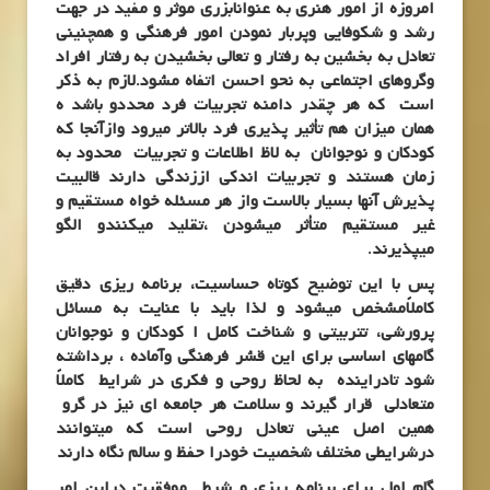
امروزه از امور هنری به عنوانابزری موثر و مفید در جهت
رشد و شکوفایی وپربار نمودن امور فرهنگی و همچنینی
تعادل به بخشین به رفتار و تعالی بخشیدن به رفتار افراد
وگروهای اجتماعی به نحو احسن اتفاه مشود.لازم به ذکر
است که هر چقدر دامنه تجربیات فرد محددو باشد ه
همان میزان هم تأثیر پذیری فرد بالاتر میرود وازآنجا که
کودکان و نوجوانان به لاظ اطلاعات و تجربیات محدود به
زمان هستند و تجربیات اندکی اززندگی دارند قالبیت
پذیرش آنها بسیار بالاست واز هر مسئله خواه مستقیم و
غیر مستقیم متأثر میشودن ،تقلید میکنندو الگو
میپذیرند.
پس با این توضیح کوتاه حساسیت، برنامه ریزی دقیق
کاملاًمشخص میشود و لذا باید با عنایت به مسائل
پرورشی، تتربیتی و شناخت کامل ا کودکان و نوجوانان
گامهای اساسی برای این قشر فرهنگی وآماده ، برداشته
شود تادراینده به لحاظ روحی و فکری در شرایط کاملاً
متعادلی قرار گیرند و سلامت هر جامعه ای نیز در گرو
همین اصل عینی تعادل روحی است که میتوانند
درشرایطی مختلف شخصیت خودرا حفظ و سالم نگاه دارند
گام اول برای برنامه ریزی و شرط موفقیت دراین امر