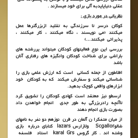
عقلی دنیایایدبه آلی برای خود میسازند .
نظریاتی در مورد بازی :
کوکان درسر تا سرزندگی به تقلید ازبزرگترها عمل
میکنند (می نویسند ، نگاه میکنند ، کار میکنند ،
پذیرائی میکنند…)
بررسی این نوع فعالیتهای کودکان میتواند یررشته های
باراشی برای شناخت کودکان وانگیزه های رفتاری آنان
باشد
افلاطون از جمله کسانی است که ارزش علمی بازی را
شناسائی میکند و سفارش میکند که به کودکان خود
ابزارهای واقعی کوچک بدهید.
ارسطو نیز معتقد است کهادی کودکان را تشویق کرد
تاآنچه رادربزرگی به طور جدی انجام خواهدن داد
بصورت بازی انجام دهند
از میان متفکرا ن آلمان در قرن نوزهم دو نفر به نامهای
شالوScgallor ولازارس lazars کتابای درباره بازی
وشته اند . کار گروس karal Grs استاد فلسفه