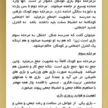
درمرحله دوم بازی کودکان دشوار تر است .آنها وارد
صحنه وسیع تر جامعه میشوند . مرحله دوم تا سن یازده
و داوزده سالگی ادامه دارد. درمرحله دوم کودک بارفتن
به مدرسه به عضویت اجتماع درمیاید اما اجتماعی
کودکانه! نه انضباط سخت باید داشته باشد نه کنترل
شدید اجتماعی .
میتوان گفت که مدرسه شکل انتقال به مرحله سوم
بازی است زیرا که هم به او توصیه میشود و هم اینکه
یک کنترل اجتماعی بر کودکان حاکم میشود.
مرحله سوم
درمرحله سو کودک کاملاً به عضویت جمع درمیاید واین
جمع نه تنها جمع بازی است بلکه جمع کار و تحصیل هم
میباشد وبیشتربه صورت بازی های ورزشی و بازی های
نامیشی در می آید و عمدتاً این بازی ها با هدفهای
مشخص تربیت فکری ، جسمی با قاعده واز همه مهمتر
با مفاهیم علاقه جمعی و انضباط جمعی پیوند میخورد.
اهمیت و فواید پروری بازی
– بازی یکی از عوامل در سلامت و رشد جمعی و عقلی و