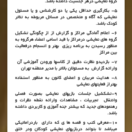
گروه نمایشی درهر جنسیت داشته باشد.
5- بکارگیری حداقل یکی یا دو کارشناس و یا مسئول
نمایشی که آگاه و متخصص در مسائل مربوطه به تئاتر
کودک باشد.
6- اعلام آمادگی مراکز و گزارش از از چگونگی تشکیل
گروه های نمایشی درمراکز با قید اسامی اعضاء هرگروه به
منظور رسیدن به برنامه ریزی بهتر و انسجام درفعالیت
بین مراکز
7- بازدیدو نظارت دقیق از کلاسها ورودن آموزشی آن
وارائه گزارش به مسئولان بالاتر با مدیر منطقه تهران
8- هدایت مربیان و اعضای کانون به منظور استفاده
بهتراز قعایتهای نمایشی
9-تشکشیل جلسات بازیهای نمایشی بصورت فصلی
وانتقال تجربیات ، مشاهدات وارائه نقطه نظرات و
رهنمودهای جدید که بیشتر جنه آموزی و کاربردی داشته
باشد.
10-معرفی کتب و قصه ها ی که دارای باردراماتیکی
میباشد تا بتواند دربازیهای نمایشی کودکان ودر خلق