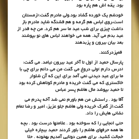
بود. یقه اش هم پاره بود
خودشم یک خورده گشاد بود.ولی مادرم گفت:(زمستان
است،روی لباس هم گرمه و هم قشنگه شاید مادرم باز
داشت چیزی برای شب عید ما سر هم کرد. من چه قدر از
عید بدم می آید. همه می خواهند لباس های نو بپوشند
بعد بیان بیرون و پزبدهند
قمپزدرکنند.
پارسال حمید از اول تا آخر عید بیرون نیامد. می گفت:
(درس دارم )ولی دروغ می گفت من می دانم برای چی با
ما برای عید دیدنی نمی آمد برای این که آن شلوار
خاکستری که می گفت خریده و مادرم کوتاهش کرده بود
تا حمید بپوشد مال هاشم پسر عباس
آقا بود . راستش من هم باورم نمی شد آخه پدرم می
گفت:از گمرک خریده ولی هاشم جلو عزیز، امیر و رضا تمام
نشانی هایش را داد.
حتی انجایی را که سوخته بود . علامتها درست بود . بچه
ها همه حرفهای هاشم را باور کردند حمید بیچاره خیلی
خجالت کشید. برای همین دوتایی آمدیم بهخونه . حلا