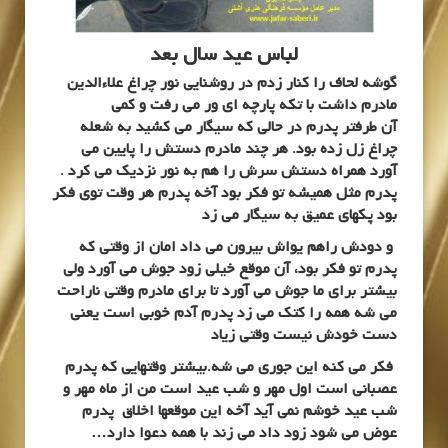
لباس عید سال بعد
گوشه لحاف را کنار زدم در روشنایی نور چراغ علاءالدین
مادرم داشت با تکه پارچه ای ور می رفت و کمی
آن طرفتر پدرم در حالی که سیگار می کشید به شعله
چراغ زل زده بود. هر چند مادرم دستش را پایین می
آورد همراه دستش سرش را هم به نور نزدیک می کرد .
پدرم مثل همیشه تو فکر بود آخه پدرم هر وقت توی فکر
بود پکهای عمیق به سیگار می زد
و دودش راهم یواش بیرون می داد امان از وقتی که
پدرم تو فکر بود، آن موقع خیلی زود جوش می آورد ولی
بیشتر برای ما جوش می آورد تا برای مادرم وقتی ناراحت
می شه همه را کتک می زد پدرم آدم خوبی است یعنی
دست خودش نیست وقتی زیاد
فکر می کنه این جوری می شه.بیشتر وقتهایی که پدرم
عصبانی است اول مهر و شب عید است من از ماه مهر و
شب عید خوشم نمی آید آخه این موقعها اخلاق پدرم
عوض می شود زود داد می زند با همه دعوا دارد…