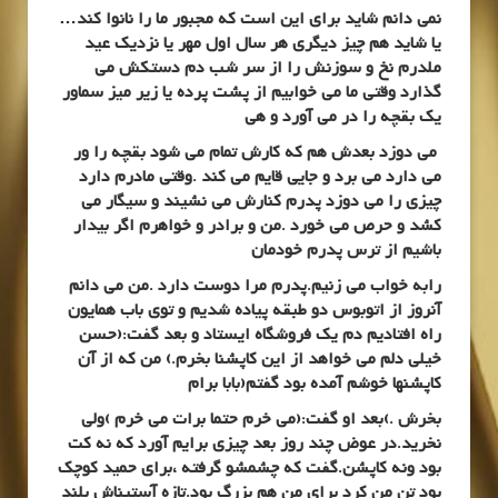
نمی دانم شاید برای این است که مجبور ما را نانوا کند…
یا شاید هم چیز دیگری هر سال اول مهر یا نزدیک عید
ملدرم نخ و سوزنش را از سر شب دم دستکش می
گذارد وقتی ما می خوابیم از پشت پرده یا زیر میز سماور
یک بقچه را در می آورد و هی
می دوزد بعدش هم که کارش تمام می شود بقچه را ور
می دارد می برد و جایی قایم می کند .وقتی مادرم دارد
چیزی را می دوزد پدرم کنارش می نشیند و سیگار می
کشد و حرص می خورد .من و برادر و خواهرم اگر بیدار
باشیم از ترس پدرم خودمان
رابه خواب می زنیم.پدرم مرا دوست دارد .من می دانم
آنروز از اتوبوس دو طبقه پیاده شدیم و توی باب همایون
راه افتادیم دم یک فروشگاه ایستاد و بعد گفت:(حسن
خیلی دلم می خواهد از این کاپشنا بخرم.) من که از آن
کاپشنها خوشم آمده بود گفتم(بابا برام
بخرش .)بعد او گفت:(می خرم حتما برات می خرم )ولی
نخرید.در عوض چند روز بعد چیزی برایم آورد که نه کت
بود ونه کاپشن.گفت که چشمشو گرفته ،برای حمید کوچک
بود تن من کرد برای من هم بزرگ بود.تازه آستیناش بلند