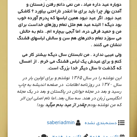
دوباره عید داره میاد ، من نمی دانم رفتن زمستان و
آمدن بهار چرا باید برای ما انقدر ناراحتی بیاورد ؟ کاشکی
عید نبود. اگر عید نبود همین لباسها که پدرم آورده خوب
بود دیگه ! البته عید هم مثل تمام روزهای خداست برای
من و حمید فرقی دره، اما آبجی بیچاره ام.. دلم به حالش
می سوزد تمام دخترهای هم سن و سالش لباسهای قشنگ
تنشان می کنند .
ولی عیبی ندارد . من تابستان سال دیگه بیشتر کار می
کنم و برای عیدش یک لباس قشنگ می خرم . از امسال
که گذشت تا سال دیگر خدا بزرگ است.
این نوشته را در سال ۱۳۶۵ نوشتم و برای اولین بار در
سال ۱۳۷۰ در روزنامه اطلاعات در صفحه اندیشه به چاپ
رسید و بعد در مجله جوانان در پاکستان و بعد در یک مجله
انگلیسی زبان در هند. سه سال بعد..اما نام اصلی این اثر
که من نوشته بودم
چقدر از عید بدم میآید
بود!
دسته‌بندی نشده
saberiadmin
اکتبر 10, 2019
اکتبر 10, 2019
0