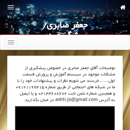
جعفر صابری/
پیشگیری در
آموزش و پرورش
تعویض
ناوبری
توضیحات آقای جعفر صابری در خصوص پیشگیری از
مشکلات موجود در سیستم آموزش و پرورش قسمت
اول……خرسند می شویم نظرات و پیشنهادات خود را با
ما در شبکه های اجتماعی از طریق شماره 09121199415
و همچنین شماره تلفن ثابت 02144608672 و یا ایمیل
به آدرس ashti.js@gmail.com در میان بگذارید.