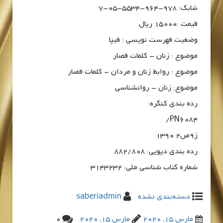
شابک: 978-964-5534-05-7
قیمت :15000 ریال
وضعیت فهرست نویسی : فیپا
موضوع : زنان – کلمات قصار
موضوع : روابط زنان و مردان – کلمات قصار
موضوع: زنان – روانشناسی
رده بندی کنگره:
PN6084/
ز9ص2 1390
رده بندی دیویی: 882/808
شماره کتاب شناسی ملی: 3143232
دسته‌بندی نشده
saberiadmin
مارس 15, 2020
مارس 15, 2020
0