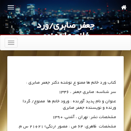
جعفر صابری/ورد
خانم ها ممنوع
تعویض
ناوبری
کتاب ورد خانم ها ممنو ع نوشته دکتر جعفر صابری :
سر شناسه: صابری جعفر ، 1346
عنوان و نام پدید آورنده : ورود خانم ها ممنوع/ گردا
ورنده و نویسنده جعفر صابری
مشخصات نشر: تهران ، آشتی، 1390
مشخصات ظاهری: 64 ص : مصور (رنگی) 21+21 س م.