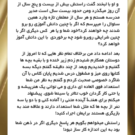
و او با لبخند گفت راستش بیش از بیست و پنج سال از
آن روز میگذرد و
من حدود بیست سال است مدیر
مدرسه هستم و هر سال از معلمان تازه وارد همین
سئوال را میپرسم که اگر با چنین دانش آموزی رو برو
شدند چه خواهند کرد؟خود شما و یا هر کس دیگری اگر با
چنین شرایطی روبرو شود چه برخوردی با این دانش آموز
خواهد کرد؟
بعد ادامه داد من برخلاف تمام نظر هایی که تا امروز از
دوستان همکارم شنیدم زدم زیر خنده و با بقیه بچه ها
گفتیم و خندیدیم وبعد از چند دقیقه گفتم دیگه بسه
کتابها روی میز و مشغول درس شدیم پایان کلاس با آن
شاگرد خصوصی صحبت کردم و گفتم به نظر من شما
استعداد فوق العاده ای داری و می توانی یک هنرپیشه و
یا حتی کار گردان خوب تئاتر یا سینما شوی. پیشنهاد
میکنم برای هفتـۀ آینده متنی را آماده کنی و با دو یا سه
نفر از بچه ها که مثل شما استعداد دارند و علاقه مند به
بازیگری هستند برایمان اجراء کنید!
راستش میخواهم بگویم هر پاسخ دیگری اگر در ذهن شما
بود به این اندازه کار ساز نبود!