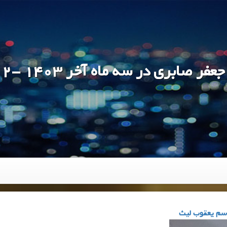
جعفر صابری در سه ماه آخر 1403 -2
اسم یعقوب لیث