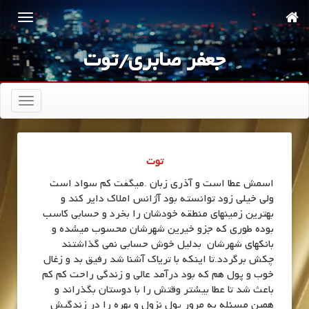
جعفر صابری/توت
تعویض
ناوبری
توت
اسمش عطا است و آذری زبان .میگفت کم سواد است
ولی خیلی زود توانسته بود آژانس املاک دایر کند و
بهترین زمینهای منطقه خودشان را بخرد و حسابی کاسب
بوده طوری که جزو خیرین شهرشان محسوب میشده و
بانکهای شهرشان بدلیل خوش حسابی نمی گذاشتند
چکش برگردد.تا اینکه با تریاک آشنا شد رفیق بد و زغال
خوب و پول هم که بود درآمد عالی و زندگی راحت کم کم
باعث شد تا عطا بیشتر وقتش را با دوستان بگذراند و
همین مسئله به مرور پول نزول و بهره را در زندگیش