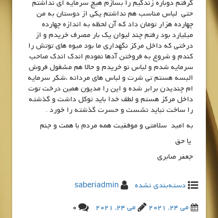
گرفتم دوباره زندگیم را بسازم هیچ سرمایه ای نداشتم
حتی لباس مناسب هم نداشتم یکی از دوستان به من
چهارده هزار تومان داد که آن لحظه به اندازه چهارده
میلیارد بود رفتم چند لیوان یک بار مصرف خریدم و از
درختی که داخل مرکز نگهداری ما بود میوه های توتش را
کندم و شروع به فروختن آدها نمودم اندک اندک صاحب
سرمایه شدم و لباس نو خریدم و حالا هم مشغول فروش
البسه هستم تی شرت و لباس های مردانه ،شکر سرمایه
ام چندیدن برابر شده و این را مدیون همین درخت توت
داخل مرکز هستم و لطف خدا باید توکل داشت و گذشته
را ساخت نباید نشست و حسرت گذشته را خورد .
به امید سلامتی و موفقیت همه مردم با همت و جنم
یا حق
جعفر صابری
دسته‌بندی نشده
saberiadmin
می 24, 2021
می 24, 2021
0