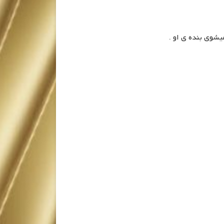
یشوی بنده ی او .