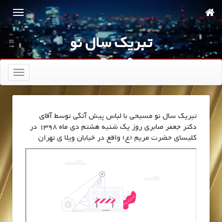
تبریک سال نو
مسیحی
تعویض
ناوبری
تبریک سال نو مسیحی با لباس پیش آنگی توسط آقای
دکتر جعفر صابری روز یک شنبه هشتم دی ماه 1398 در
کلیسای حضرت مریم (ع) واقع در خیابان ویلا ی تهران