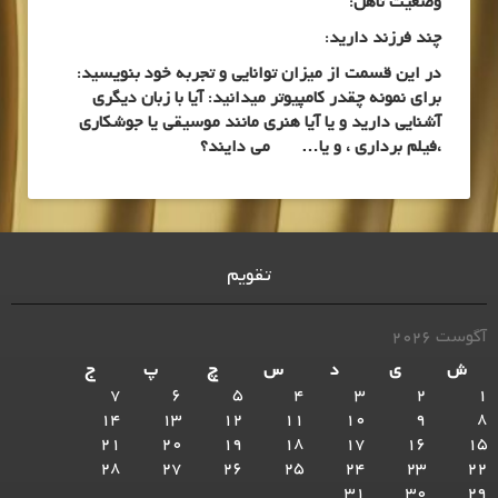
وضعیت تأهل:
چند فرزند دارید:
در این قسمت از میزان توانایی و تجربه خود بنویسید:
برای نمونه چقدر کامپیوتر میدانید: آیا با زبان دیگری
آشنایی دارید و یا آیا هنری مانند موسیقی یا جوشکاری
،فیلم برداری ، و یا… می دایند؟
تقویم
آگوست 2026
ش
ی
د
س
چ
پ
ج
7
6
5
4
3
2
1
14
13
12
11
10
9
8
21
20
19
18
17
16
15
28
27
26
25
24
23
22
31
30
29