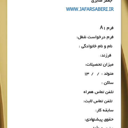
جعفر صابری
WWW.JAFARSABERI.IR
فرم
A1
فرم درخواست شغل:
نام و نام خانوادگی :
فرزند:
میزان تحصیلات:
متولد : / / 13
ساکن :
تلفن تماس همراه
تلفن تماس ثابت:
سابقه کار:
حقوق پیشنهادی: